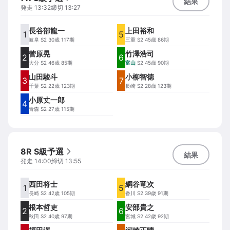
結果
発走
13:32
締切
13:27
長谷部龍一
上田裕和
1
5
岐阜
S2 30歳 117期
三重
S2 45歳 86期
菅原晃
竹澤浩司
2
6
大分
S2 46歳 85期
富山
S2 45歳 90期
山田駿斗
小柳智徳
3
7
千葉
S2 22歳 123期
長崎
S2 28歳 123期
小原丈一郎
4
青森
S2 27歳 115期
8R S級予選
結果
発走
14:00
締切
13:55
西田将士
網谷竜次
1
5
長崎
S2 42歳 105期
香川
S2 39歳 91期
根本哲吏
安部貴之
2
6
秋田
S2 40歳 97期
宮城
S2 42歳 92期