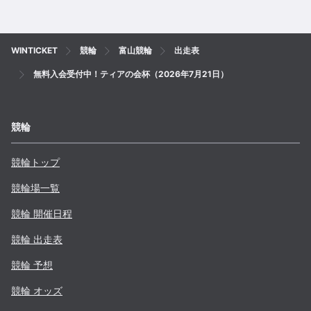
WINTICKET
競輪
富山競輪
出走表
無料入会受付中！ティアの会杯（2026年7月21日）
競輪
競輪トップ
競輪場一覧
競輪 開催日程
競輪 出走表
競輪 予想
競輪 オッズ