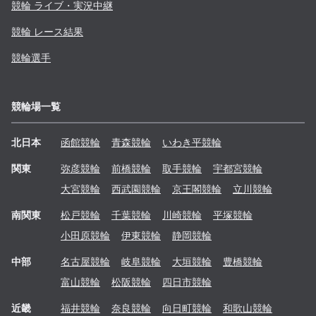
競輪 ライブ・実況中継
競輪 レース結果
競輪選手
競輪場一覧
北日本
函館
競輪
青森
競輪
いわき平
競輪
関東
弥彦
競輪
前橋
競輪
取手
競輪
宇都宮
競輪
大宮
競輪
西武園
競輪
京王閣
競輪
立川
競輪
南関東
松戸
競輪
千葉
競輪
川崎
競輪
平塚
競輪
小田原
競輪
伊東
競輪
静岡
競輪
中部
名古屋
競輪
岐阜
競輪
大垣
競輪
豊橋
競輪
富山
競輪
松阪
競輪
四日市
競輪
近畿
福井
競輪
奈良
競輪
向日町
競輪
和歌山
競輪