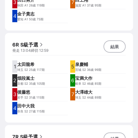
3
7
秋田
A1 26歳 119期
滋賀
A1 37歳 95期
金子貴志
4
愛知
A1 50歳 75期
6R S級予選
結果
発走
13:04
締切
12:59
太田龍希
泉慶輔
1
5
埼玉
S2 25歳 117期
宮城
S2 36歳 99期
畑段嵐士
宝満大作
2
6
京都
S2 35歳 105期
岐阜
S2 46歳 85期
後藤悠
大澤雄大
3
7
岩手
S2 31歳 115期
埼玉
S2 44歳 89期
田中大我
4
奈良
S2 27歳 115期
7R S級予選