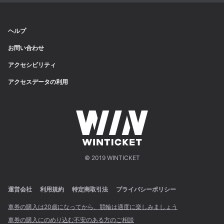
ヘルプ
お問い合わせ
アクセシビリティ
アクセスデータの利用
© 2019 WINTICKET
運営会社
利用規約
特定商取引法
プライバシーポリシー
車券の購入は20歳になってから、競輪は適度に楽しみましょう
車券の購入にのめり込む不安のある方のご相談