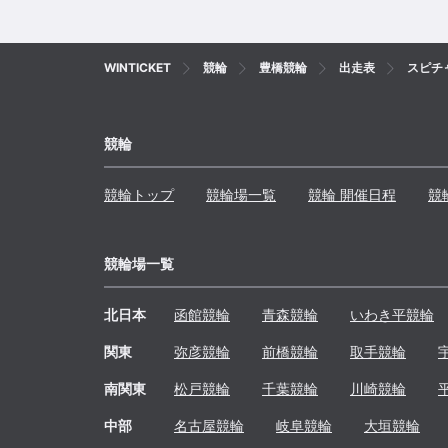
WINTICKET
競輪
豊橋競輪
出走表
スピチ
競輪
競輪トップ
競輪場一覧
競輪 開催日程
競
競輪場一覧
北日本
函館
競輪
青森
競輪
いわき平
競輪
関東
弥彦
競輪
前橋
競輪
取手
競輪
南関東
松戸
競輪
千葉
競輪
川崎
競輪
中部
名古屋
競輪
岐阜
競輪
大垣
競輪