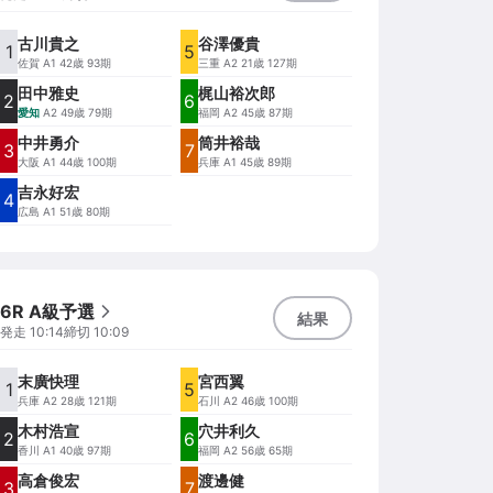
古川貴之
谷澤優貴
1
5
佐賀
A1 42歳 93期
三重
A2 21歳 127期
田中雅史
梶山裕次郎
2
6
愛知
A2 49歳 79期
福岡
A2 45歳 87期
中井勇介
筒井裕哉
3
7
大阪
A1 44歳 100期
兵庫
A1 45歳 89期
吉永好宏
4
広島
A1 51歳 80期
6R A級予選
結果
発走
10:14
締切
10:09
末廣快理
宮西翼
1
5
兵庫
A2 28歳 121期
石川
A2 46歳 100期
木村浩宣
穴井利久
2
6
香川
A1 40歳 97期
福岡
A2 56歳 65期
高倉俊宏
渡邊健
3
7