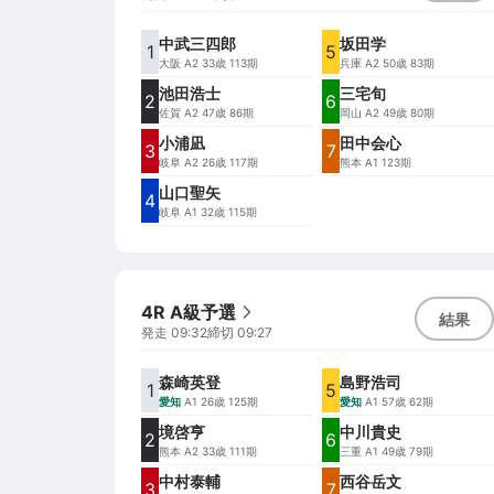
中武三四郎
坂田学
1
5
大阪
A2 33歳 113期
兵庫
A2 50歳 83期
池田浩士
三宅旬
2
6
佐賀
A2 47歳 86期
岡山
A2 49歳 80期
小浦凪
田中会心
3
7
岐阜
A2 26歳 117期
熊本
A1 123期
山口聖矢
4
岐阜
A1 32歳 115期
4R A級予選
結果
発走
09:32
締切
09:27
森崎英登
島野浩司
1
5
愛知
A1 26歳 125期
愛知
A1 57歳 62期
境啓亨
中川貴史
2
6
熊本
A2 33歳 111期
三重
A1 49歳 79期
中村泰輔
西谷岳文
3
7