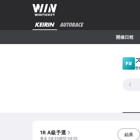
開催日程
豊
1R A級予選
結果
発走
08:30
締切
08:25