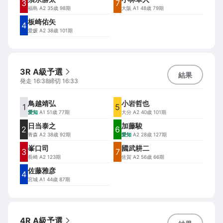
3
7
福島
A2 35歳 98期
大阪
A1 48歳 79期
板崎佑矢
4
愛媛
A2 38歳 101期
3R A級予選
結果
発走
16:38
締切
16:33
鳥越靖弘
小岩哲也
1
5
愛知
A1 51歳 77期
大分
A2 40歳 101期
日当泰之
加藤駿
2
6
青森
A2 38歳 92期
愛知
A2 28歳 127期
峯口司
國武耕二
3
7
長崎
A2 123期
佐賀
A2 56歳 66期
佐藤雅彦
4
宮城
A1 44歳 87期
4R A級予選