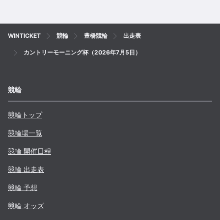
WINTICKET
競輪
豊橋競輪
出走表
カントリーモーニング杯（2026年7月5日）
競輪
競輪トップ
競輪場一覧
競輪 開催日程
競輪 出走表
競輪 予想
競輪 オッズ