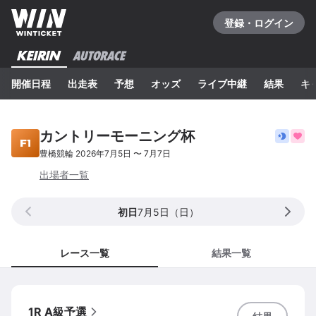
登録・ログイン
開催日程
出走表
予想
オッズ
ライブ中継
結果
キ
カントリーモーニング杯
豊橋
競輪
2026年7月5日
〜
7月7日
出場者一覧
初日
7月5日（日）
レース一覧
結果一覧
1R A級予選