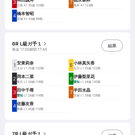
3
7
広島
A1 35歳 103期
熊本
A1 123期
橋本智昭
4
宮城
A1 43歳 99期
6R L級ガ予１
結果
発走
17:50
締切
17:45
安東莉奈
小林真矢香
1
5
大分
L1 25歳 122期
石川
L1 25歳 122期
岡本二菜
伊藤梨里花
2
6
東京
L1 28歳 118期
愛知
L1 28歳 130期
田中千尋
半田水晶
3
7
愛知
L1 28歳 114期
茨城
L1 28歳 128期
佐藤友香
4
青森
L1 45歳 110期
7R L級ガ予１