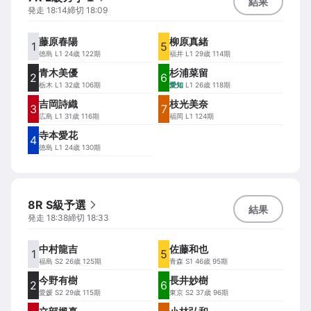
結果
発走
18:14
締切
18:09
藤原春陽
柳原真緒
1
5
徳島
L1 24歳 122期
福井
L1 29歳 114期
青木美優
杉浦菜留
2
6
栃木
L1 32歳 106期
愛知
L1 26歳 118期
吉岡詩織
枝光美奈
3
7
広島
L1 31歳 116期
福岡
L1 124期
寺本愛花
4
徳島
L1 24歳 130期
8R S級予選
結果
発走
18:38
締切
18:33
中村龍吉
佐藤和也
1
5
福島
S2 26歳 125期
青森
S1 46歳 95期
今野有樹
長井妙樹
2
6
愛媛
S2 29歳 115期
東京
S2 37歳 96期