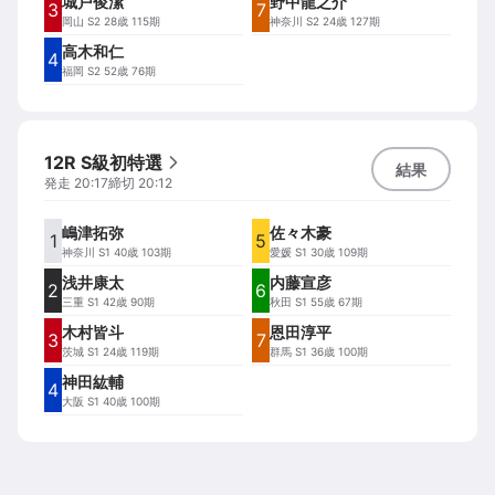
城戸俊潔
野中龍之介
3
7
岡山
S2 28歳 115期
神奈川
S2 24歳 127期
高木和仁
4
福岡
S2 52歳 76期
12R S級初特選
結果
発走
20:17
締切
20:12
嶋津拓弥
佐々木豪
1
5
神奈川
S1 40歳 103期
愛媛
S1 30歳 109期
浅井康太
内藤宣彦
2
6
三重
S1 42歳 90期
秋田
S1 55歳 67期
木村皆斗
恩田淳平
3
7
茨城
S1 24歳 119期
群馬
S1 36歳 100期
神田紘輔
4
大阪
S1 40歳 100期