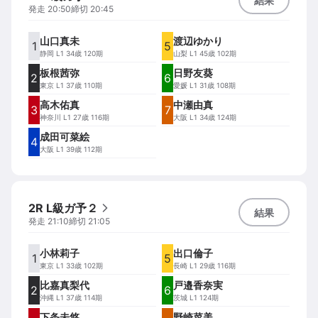
結果
発走
20:50
締切
20:45
山口真未
渡辺ゆかり
1
5
静岡
L1 34歳 120期
山梨
L1 45歳 102期
板根茜弥
日野友葵
2
6
東京
L1 37歳 110期
愛媛
L1 31歳 108期
高木佑真
中瀬由真
3
7
神奈川
L1 27歳 116期
大阪
L1 34歳 124期
成田可菜絵
4
大阪
L1 39歳 112期
2R L級ガ予２
結果
発走
21:10
締切
21:05
小林莉子
出口倫子
1
5
東京
L1 33歳 102期
長崎
L1 29歳 116期
比嘉真梨代
戸邉香奈実
2
6
沖縄
L1 37歳 114期
茨城
L1 124期
下条未悠
野崎菜美