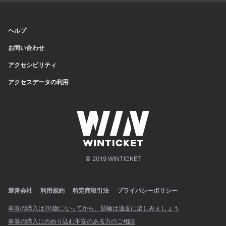
ヘルプ
お問い合わせ
アクセシビリティ
アクセスデータの利用
© 2019 WINTICKET
運営会社
利用規約
特定商取引法
プライバシーポリシー
車券の購入は20歳になってから、競輪は適度に楽しみましょう
車券の購入にのめり込む不安のある方のご相談