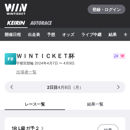
登録・ログイン
開催日程
出走表
予想
オッズ
ライブ中継
結果
キ
ＷＩＮＴＩＣＫＥＴ杯
宇都宮
競輪
2024年4月7日
〜
4月9日
出場者一覧
2日目
4月8日（月）
レース一覧
結果一覧
1R L級ガ予２