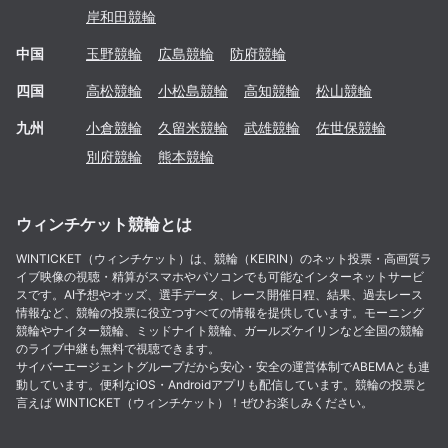
岸和田
競輪
中国
玉野
競輪
広島
競輪
防府
競輪
四国
高松
競輪
小松島
競輪
高知
競輪
松山
競輪
九州
小倉
競輪
久留米
競輪
武雄
競輪
佐世保
競輪
別府
競輪
熊本
競輪
ウィンチケット競輪とは
WINTICKET（ウィンチケット）は、競輪（KEIRIN）のネット投票・高画質ラ
イブ映像の視聴・精算がスマホやパソコンでも可能なインターネットサービ
スです。AI予想やオッズ、選手データ、レース開催日程、結果、過去レース
情報など、競輪の投票に役立つすべての情報を提供しています。モーニング
競輪やナイター競輪、ミッドナイト競輪、ガールズケイリンなど全国の競輪
のライブ中継も無料で視聴できます。
サイバーエージェントグループだから安心・安全の運営体制でABEMAとも連
動しています。便利なiOS・Androidアプリも配信しています。競輪の投票と
言えば WINTICKET（ウィンチケット）！ぜひお楽しみください。