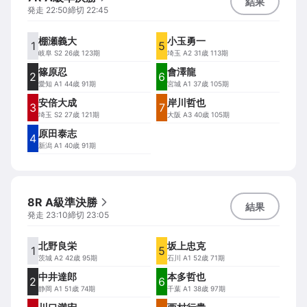
結果
発走
22:50
締切
22:45
棚瀬義大
小玉勇一
1
5
岐阜
S2 26歳 123期
埼玉
A2 31歳 113期
篠原忍
會澤龍
2
6
愛知
A1 44歳 91期
宮城
A1 37歳 105期
安倍大成
岸川哲也
3
7
埼玉
S2 27歳 121期
大阪
A3 40歳 105期
原田泰志
4
新潟
A1 40歳 91期
8R A級準決勝
結果
発走
23:10
締切
23:05
北野良栄
坂上忠克
1
5
茨城
A2 42歳 95期
石川
A1 52歳 71期
中井達郎
本多哲也
2
6
静岡
A1 51歳 74期
千葉
A1 38歳 97期