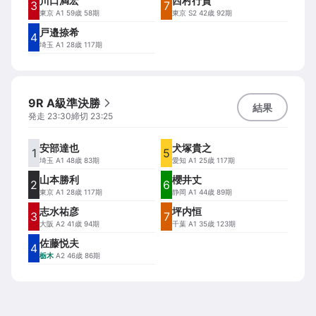
川口満宏
西村行貴
3
7
東京
A1 59歳 58期
東京
S2 42歳 92期
戸邉捺希
4
埼玉
A1 28歳 117期
9R A級準決勝
結果
発走
23:30
締切
23:25
安部達也
犬塚貴之
1
5
埼玉
A1 48歳 83期
愛知
A1 25歳 117期
山本勝利
櫻井丈
2
6
東京
A1 28歳 117期
静岡
A1 44歳 89期
志水祐彦
坪内恒
3
7
大阪
A2 41歳 94期
千葉
A1 35歳 123期
佐藤悦夫
4
栃木
A2 46歳 86期