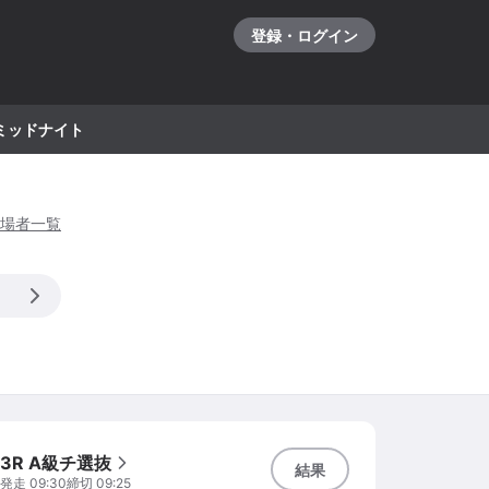
登録・ログイン
ミッドナイト
場者一覧
3R A級チ選抜
結果
発走
09:30
締切
09:25