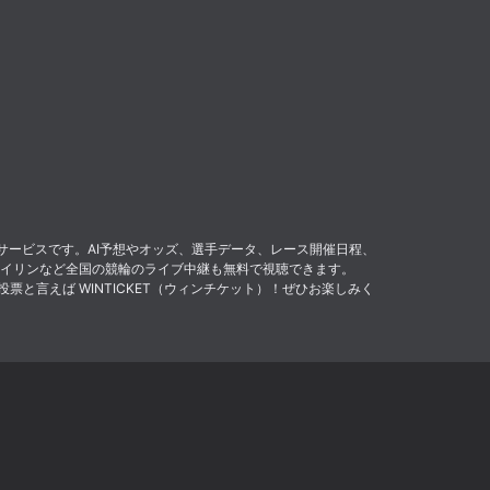
トサービスです。AI予想やオッズ、選手データ、レース開催日程、
イリンなど全国の競輪のライブ中継も無料で視聴できます。
票と言えば WINTICKET（ウィンチケット）！ぜひお楽しみく