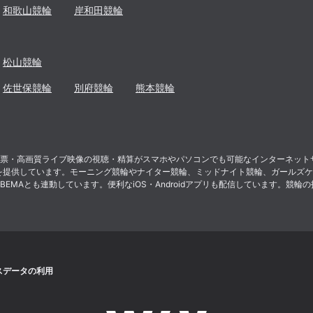
和歌山
競輪
岸和田
競輪
松山
競輪
佐世保
競輪
別府
競輪
熊本
競輪
のネット投票・高画質ライブ映像の視聴・精算がスマホやパソコンでも可能なインターネッ
を提供しています。モーニング競輪やナイター競輪、ミッドナイト競輪、ガールズケ
MAとも連動しています。便利なiOS・Androidアプリも配信しています。競輪の投
スデータの利用