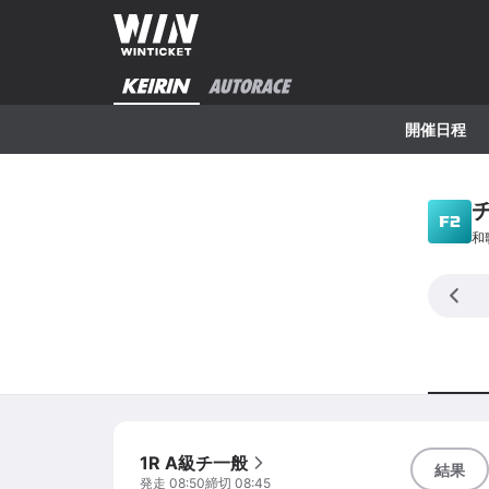
開催日程
和
1R A級チ一般
結果
発走
08:50
締切
08:45