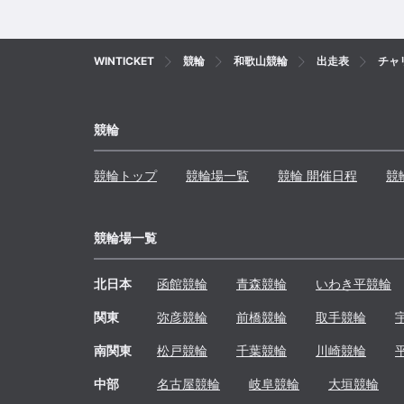
WINTICKET
競輪
和歌山競輪
出走表
チャ
競輪
競輪トップ
競輪場一覧
競輪 開催日程
競
競輪場一覧
北日本
函館
競輪
青森
競輪
いわき平
競輪
関東
弥彦
競輪
前橋
競輪
取手
競輪
南関東
松戸
競輪
千葉
競輪
川崎
競輪
中部
名古屋
競輪
岐阜
競輪
大垣
競輪