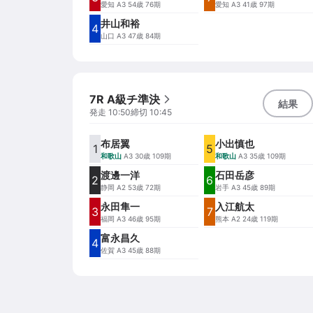
愛知
A3 54歳 76期
愛知
A3 41歳 97期
井山和裕
4
山口
A3 47歳 84期
7R A級チ準決
結果
発走
10:50
締切
10:45
布居翼
小出慎也
1
5
和歌山
A3 30歳 109期
和歌山
A3 35歳 109期
渡邊一洋
石田岳彦
2
6
静岡
A2 53歳 72期
岩手
A3 45歳 89期
永田隼一
入江航太
3
7
福岡
A3 46歳 95期
熊本
A2 24歳 119期
富永昌久
4
佐賀
A3 45歳 88期