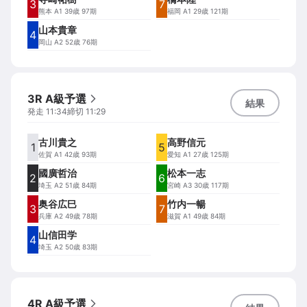
3
7
熊本
A1 39歳 97期
福岡
A1 29歳 121期
山本貴章
4
岡山
A2 52歳 76期
3R A級予選
結果
発走
11:34
締切
11:29
古川貴之
高野信元
1
5
佐賀
A1 42歳 93期
愛知
A1 27歳 125期
國廣哲治
松本一志
2
6
埼玉
A2 51歳 84期
宮崎
A3 30歳 117期
奥谷広巳
竹内一暢
3
7
兵庫
A2 49歳 78期
滋賀
A1 49歳 84期
山信田学
4
埼玉
A2 50歳 83期
4R A級予選