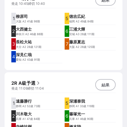
結果
発走
10:45
締切
10:40
柳原司
徳吉広紀
1
5
大阪
A2 41歳 98期
福岡
A2 49歳 84期
大西健士
三浦大輝
2
6
神奈川
A2 46歳 88期
宮城
A3 28歳 111期
長松大祐
藤原夏志
3
7
大分
A2 28歳 121期
大阪
A2 28歳 125期
深見仁哉
4
愛知
A2 43歳 91期
2R A級予選
結果
発走
11:09
締切
11:04
遠藤勝行
深瀬泰我
1
5
静岡
A2 52歳 73期
静岡
A1 33歳 119期
川木敬大
篠塚光一
2
6
兵庫
A1 47歳 84期
兵庫
A1 46歳 90期
寺崎祐樹
橋本陸