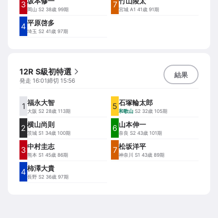
坂本修一
竹山陵太
3
7
岡山
S2 38歳 99期
宮城
A1 41歳 91期
平原啓多
4
埼玉
S2 41歳 97期
12R S級初特選
結果
発走
16:01
締切
15:56
福永大智
石塚輪太郎
1
5
大阪
S2 28歳 113期
和歌山
S2 32歳 105期
横山尚則
山本伸一
2
6
茨城
S1 34歳 100期
奈良
S2 43歳 101期
中村圭志
松坂洋平
3
7
熊本
S1 45歳 86期
神奈川
S1 43歳 89期
柿澤大貴
4
長野
S2 36歳 97期