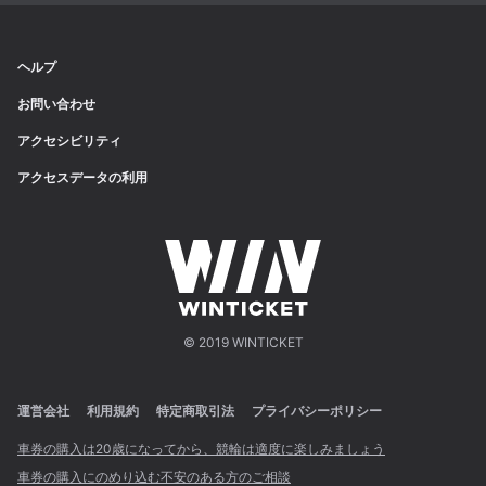
ヘルプ
お問い合わせ
アクセシビリティ
アクセスデータの利用
© 2019 WINTICKET
運営会社
利用規約
特定商取引法
プライバシーポリシー
車券の購入は20歳になってから、競輪は適度に楽しみましょう
車券の購入にのめり込む不安のある方のご相談