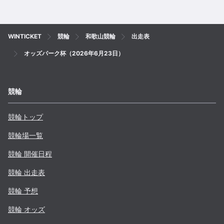
WINTICKET
競輪
和歌山競輪
出走表
オッズパーク杯（2026年6月23日）
競輪
競輪トップ
競輪場一覧
競輪 開催日程
競輪 出走表
競輪 予想
競輪 オッズ