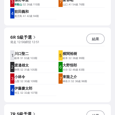
3
7
和歌山
S2 26歳 115期
山口
A1 54歳 76期
前田義和
4
鹿児島
A1 42歳 94期
6R S級予選
結果
発走
12:56
締切
12:51
川口聖二
横関裕樹
1
5
岐阜
S1 32歳 103期
岐阜
S2 38歳 99期
渡邉雄太
大野悟郎
2
6
静岡
S2 31歳 105期
大分
S2 46歳 83期
小林令
東龍之介
3
7
山梨
S2 30歳 109期
神奈川
S2 36歳 96期
伊藤慶太郎
4
埼玉
S2 32歳 107期
7R S級予選