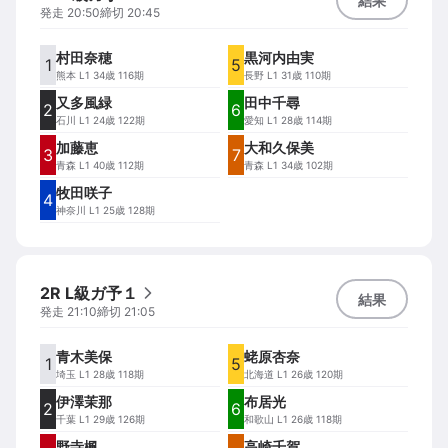
結果
発走
20:50
締切
20:45
村田奈穂
黒河内由実
1
5
熊本
L1 34歳 116期
長野
L1 31歳 110期
又多風緑
田中千尋
2
6
石川
L1 24歳 122期
愛知
L1 28歳 114期
加藤恵
大和久保美
3
7
青森
L1 40歳 112期
青森
L1 34歳 102期
牧田咲子
4
神奈川
L1 25歳 128期
2R L級ガ予１
結果
発走
21:10
締切
21:05
青木美保
蛯原杏奈
1
5
埼玉
L1 28歳 118期
北海道
L1 26歳 120期
伊澤茉那
布居光
2
6
千葉
L1 29歳 126期
和歌山
L1 26歳 118期
野寺楓
高崎千賀