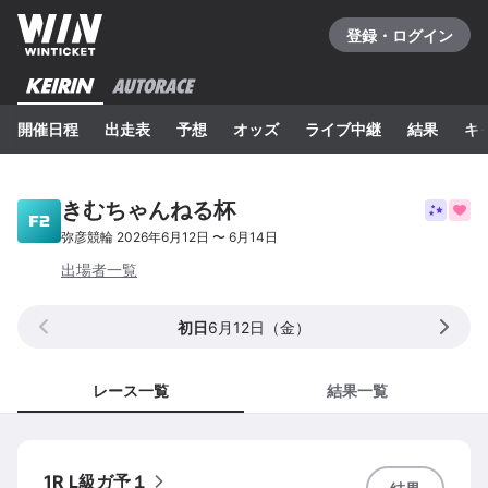
登録・ログイン
開催日程
出走表
予想
オッズ
ライブ中継
結果
キ
きむちゃんねる杯
弥彦
競輪
2026年6月12日
〜
6月14日
出場者一覧
初日
6月12日（金）
レース一覧
結果一覧
1R L級ガ予１