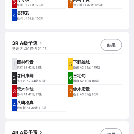
3
7
静岡
L1 27歳 122期
神奈川
L1 32歳 128期
長澤彩
4
福岡
L1 38歳 106期
3R A級予選
結果
発走
21:30
締切
21:25
西村行貴
下野義城
1
5
東京
S2 42歳 92期
愛媛
A2 29歳 115期
森田康嗣
三宅旬
2
6
北海道
A2 44歳 89期
岡山
A2 49歳 80期
荒木伸哉
鈴木宏章
3
7
静岡
A1 47歳 87期
栃木
A3 51歳 80期
八嶋稔真
4
神奈川
A1 30歳 113期
4R A級予選