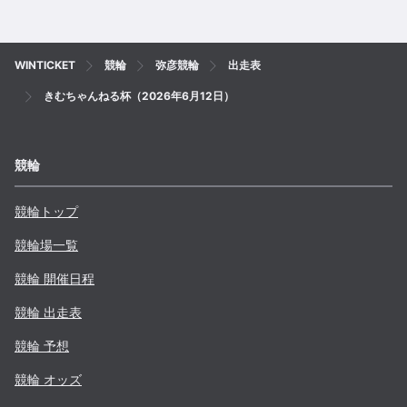
WINTICKET
競輪
弥彦競輪
出走表
きむちゃんねる杯（2026年6月12日）
競輪
競輪トップ
競輪場一覧
競輪 開催日程
競輪 出走表
競輪 予想
競輪 オッズ