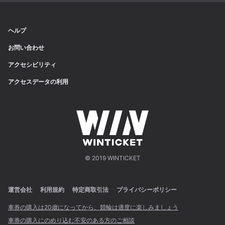
ヘルプ
お問い合わせ
アクセシビリティ
アクセスデータの利用
© 2019 WINTICKET
運営会社
利用規約
特定商取引法
プライバシーポリシー
車券の購入は20歳になってから、競輪は適度に楽しみましょう
車券の購入にのめり込む不安のある方のご相談