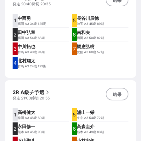
結果
発走
20:40
締切
20:35
中西勇
長谷川辰徳
1
5
福岡
A3 34歳 125期
埼玉
A3 45歳 89期
田中弘章
南和夫
2
6
福岡
A3 54歳 68期
福岡
A3 50歳 82期
中川拓也
梶應弘樹
3
7
群馬
A3 40歳 94期
愛媛
A3 60歳 57期
北村翔太
4
群馬
A3 24歳 129期
2R A級チ予選
結果
発走
21:00
締切
20:55
高橋健太
浦山一栄
1
5
静岡
A3 48歳 80期
東京
A3 54歳 72期
永田修一
高森圭介
2
6
熊本
A3 45歳 90期
栃木
A3 49歳 83期
下山聖斗
小林宏年