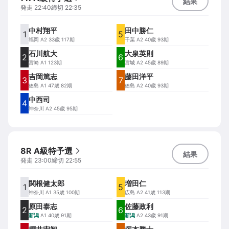
結果
発走
22:40
締切
22:35
中村翔平
田中勝仁
1
5
福岡
A2 33歳 117期
千葉
A2 40歳 93期
石川航大
大泉英則
2
6
宮崎
A1 123期
宮城
A2 45歳 89期
吉岡篤志
藤田洋平
3
7
徳島
A1 47歳 82期
徳島
A2 40歳 93期
中西司
4
神奈川
A2 45歳 95期
8R A級特予選
結果
発走
23:00
締切
22:55
関根健太郎
増田仁
1
5
神奈川
A1 35歳 100期
広島
A2 41歳 113期
原田泰志
佐藤政利
2
6
新潟
A1 40歳 91期
新潟
A2 43歳 91期