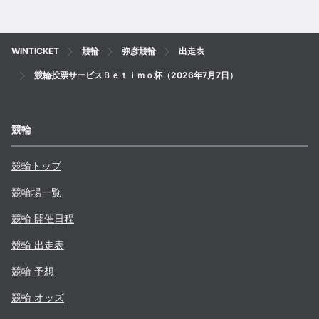
WINTICKET
競輪
弥彦競輪
出走表
競輪投票サービスＢｅｔｉｍｏ杯（2026年7月7日）
競輪
競輪トップ
競輪場一覧
競輪 開催日程
競輪 出走表
競輪 予想
競輪 オッズ