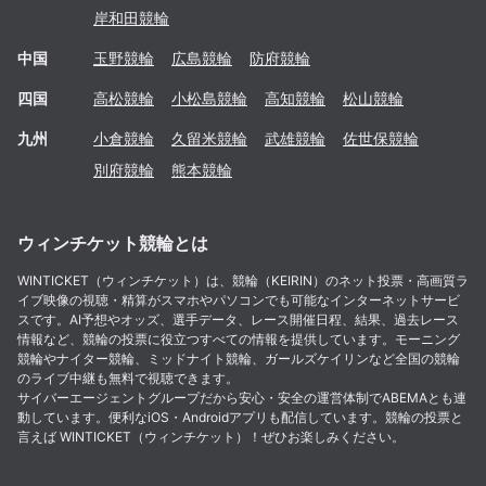
岸和田
競輪
中国
玉野
競輪
広島
競輪
防府
競輪
四国
高松
競輪
小松島
競輪
高知
競輪
松山
競輪
九州
小倉
競輪
久留米
競輪
武雄
競輪
佐世保
競輪
別府
競輪
熊本
競輪
ウィンチケット競輪とは
WINTICKET（ウィンチケット）は、競輪（KEIRIN）のネット投票・高画質ラ
イブ映像の視聴・精算がスマホやパソコンでも可能なインターネットサービ
スです。AI予想やオッズ、選手データ、レース開催日程、結果、過去レース
情報など、競輪の投票に役立つすべての情報を提供しています。モーニング
競輪やナイター競輪、ミッドナイト競輪、ガールズケイリンなど全国の競輪
のライブ中継も無料で視聴できます。
サイバーエージェントグループだから安心・安全の運営体制でABEMAとも連
動しています。便利なiOS・Androidアプリも配信しています。競輪の投票と
言えば WINTICKET（ウィンチケット）！ぜひお楽しみください。