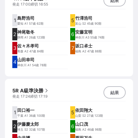
結果
発走
17:00
締切
16:55
島野浩司
竹澤浩司
1
5
愛知
A1 57歳 62期
富山
S2 45歳 90期
神尾敬冬
安藤宜明
2
6
静岡
A1 26歳 123期
神奈川
A3 55歳 74期
佐々木孝司
坂口卓士
3
7
青森
A2 47歳 84期
福島
A2 47歳 88期
山田幸司
4
神奈川
A1 54歳 78期
5R A級準決勝
結果
発走
17:24
締切
17:19
田口裕一
依田翔大
1
5
千葉
A1 36歳 100期
山梨
S2 27歳 123期
伊藤慶太郎
山口茂
2
6
埼玉
S2 32歳 107期
福島
A2 46歳 98期
中井護
栗田万生