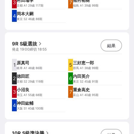
村田瑞季
猪狩祐樹
3
7
京都
A1 29歳 117期
福島
A1 39歳 99期
岡本大嗣
4
東京
S2 46歳 88期
9R S級選抜
結果
発走
19:00
締切
18:55
原真司
三好恵一郎
1
5
岐阜
A1 48歳 86期
群馬
A1 38歳 99期
徳田匠
内田英介
2
6
京都
S2 29歳 119期
東京
S2 45歳 91期
小沼良
重倉高史
3
7
埼玉
A1 55歳 68期
富山
A1 40歳 95期
神田紘輔
4
大阪
S1 40歳 100期
10R S級準決勝