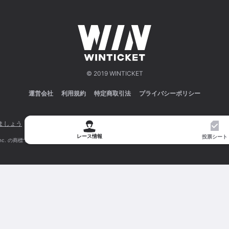
© 2019 WINTICKET
運営会社
利用規約
特定商取引法
プライバシーポリシー
ましょう
車券の購入にのめり込む不安のある方のご相談
オートレースの
レース情報
投票シート
 の商標です。App Store は Apple Inc. のサービスマークです。 Android、Google Play および G