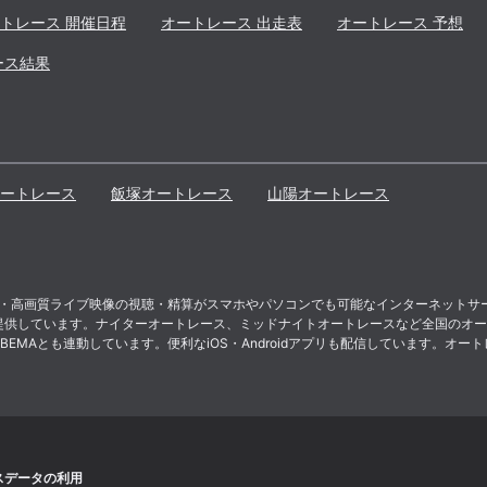
トレース 開催日程
オートレース 出走表
オートレース 予想
ース結果
ートレース
飯塚
オートレース
山陽
オートレース
ト投票・高画質ライブ映像の視聴・精算がスマホやパソコンでも可能なインターネット
提供しています。ナイターオートレース、ミッドナイトオートレースなど全国のオー
MAとも連動しています。便利なiOS・Androidアプリも配信しています。オート
スデータの利用