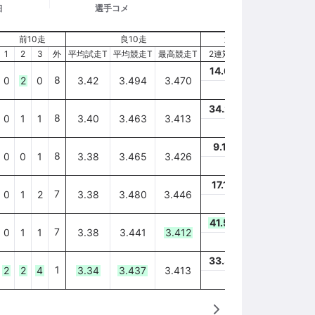
細
選手コメ
前10走
良10走
近90日成績
近
1
2
3
外
平均試走T
平均競走T
最高競走T
2連対率
3連対率
2連
14.6
%
22.0
%
5.
8
0
2
0
3.42
3.494
3.470
2
-
4
-
3
-
32
34.2
%
47.4
%
29
8
0
1
1
3.40
3.463
3.413
4
-
9
-
5
-
20
9.1
%
21.2
%
37
8
0
0
1
3.38
3.465
3.426
2
-
1
-
4
-
25
17.1
%
29.3
%
25
7
0
1
2
3.38
3.480
3.446
3
-
4
-
5
-
29
41.5
%
51.2
%
29
7
0
1
1
3.38
3.441
3.412
7
-
10
-
4
-
20
33.3
%
50.0
%
35
1
2
2
4
3.34
3.437
3.413
6
-
8
-
7
-
21