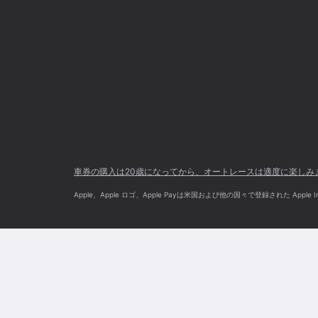
車券の購入は20歳になってから、オートレースは適度に楽しみ
Apple、Apple ロゴ、Apple Payは米国および他の国々で登録された Apple Inc.