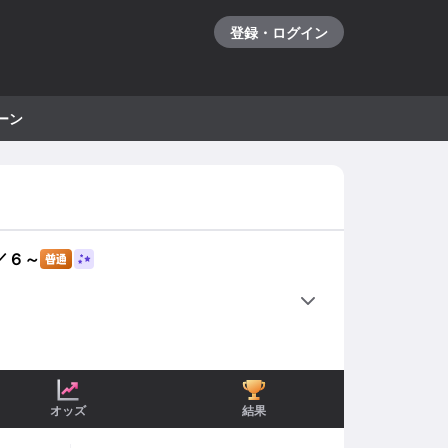
登録・ログイン
ーン
／６～
6
R
7
R
8
R
準決勝戦
準決勝戦
準決勝戦
オッズ
結果
レースカップ
詳細をみる