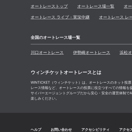
オートレーストップ
オートレース場一覧
オー
オートレース ライブ・実況中継
オートレース レ
全国のオートレース場一覧
川口
オートレース
伊勢崎
オートレース
浜松
オ
ウィンチケットオートレースとは
WINTICKET（ウィンチケット）は、オートレースのネッ
レース情報など、オートレースの投票に役立つすべての情報を
サイバーエージェントグループだから安心・安全の運営体制でABE
楽しみください。
ヘルプ
お問い合わせ
アクセシビリティ
アクセ