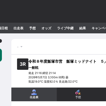
催日程
出走表
予想
オッズ
ライブ中継
結果
キャンペ
-
令和８年度飯塚市営 飯塚ミッドナイト ５
3
R
一般戦
発走
21:16
締切
21:14
2026年5月7日
3,100m
(6周)
曇
気温
19.0
℃ 湿度
82.0
％
良走路
/
22.0
℃
1
R
2
R
3
R
4
R
5
R
一般戦
一般戦
一般戦
一般戦
一般戦
出走表
予想