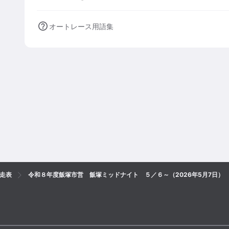
オートレース用語集
走表
令和８年度飯塚市営 飯塚ミッドナイト ５／６～（2026年5月7日）