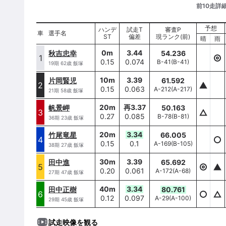
基本情報
前10走詳
予想
選手名
ハンデ
試走T
審査P
車
車
選手名
ST
偏差
現ランク(前)
ハンデ/ST
晴
雨
0
m
3.44
秋吉忠幸
54.236
秋吉忠幸
1
1
0.15
0.074
B-41
(
B-41
)
0
m/
0.15
19
期
62
歳
飯塚
10
m
3.39
片岡賢児
61.592
片岡賢児
2
2
0.15
0.063
A-212
(
A-217
)
10
m/
0.15
21
期
58
歳
飯塚
20
m
再
3.37
帆景岬
50.163
帆景岬
3
3
0.27
0.085
B-78
(
B-81
)
20
m/
0.27
36
期
23
歳
飯塚
20
m
3.34
竹尾竜星
66.005
竹尾竜星
4
4
0.15
0.1
A-169
(
B-105
)
20
m/
0.15
38
期
27
歳
飯塚
30
m
3.39
田中進
65.692
田中進
5
5
0.20
0.061
A-172
(
A-68
)
30
m/
0.20
27
期
47
歳
飯塚
40
m
3.34
田中正樹
80.761
田中正樹
6
6
0.12
0.097
A-29
(
A-100
)
40
m/
0.12
29
期
45
歳
飯塚
試走映像を観る