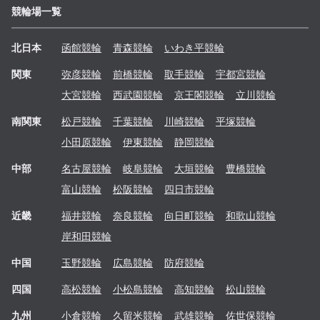
競輪場一覧
北日本
函館
競輪
青森
競輪
いわき平
競輪
関東
弥彦
競輪
前橋
競輪
取手
競輪
宇都宮
競輪
大宮
競輪
西武園
競輪
京王閣
競輪
立川
競輪
南関東
松戸
競輪
千葉
競輪
川崎
競輪
平塚
競輪
小田原
競輪
伊東
競輪
静岡
競輪
中部
名古屋
競輪
岐阜
競輪
大垣
競輪
豊橋
競輪
富山
競輪
松阪
競輪
四日市
競輪
近畿
福井
競輪
奈良
競輪
向日町
競輪
和歌山
競輪
岸和田
競輪
中国
玉野
競輪
広島
競輪
防府
競輪
四国
高松
競輪
小松島
競輪
高知
競輪
松山
競輪
九州
小倉
競輪
久留米
競輪
武雄
競輪
佐世保
競輪