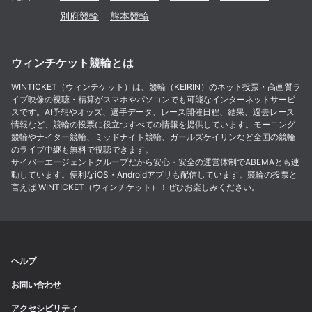
別府
競輪
熊本
競輪
ウィンチケット競輪とは
WINTICKET（ウィンチケット）は、競輪（KEIRIN）のネット投票・高画質ラ
イブ映像の視聴・精算がスマホやパソコンでも可能なインターネットサービ
スです。AI予想やオッズ、選手データ、レース開催日程、結果、過去レース
情報など、競輪の投票に役立つすべての情報を提供しています。モーニング
競輪やナイター競輪、ミッドナイト競輪、ガールズケイリンなど全国の競輪
のライブ中継も無料で視聴できます。
サイバーエージェントグループだから安心・安全の運営体制でABEMAとも連
動しています。便利なiOS・Androidアプリも配信しています。競輪の投票と
言えば WINTICKET（ウィンチケット）！ぜひお楽しみください。
ヘルプ
お問い合わせ
アクセシビリティ