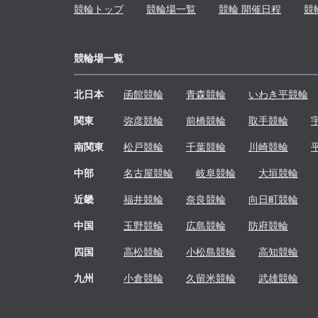
競輪トップ
競輪場一覧
競輪 開催日程
競
競輪場一覧
北日本
函館
競輪
青森
競輪
いわき平
競輪
関東
弥彦
競輪
前橋
競輪
取手
競輪
南関東
松戸
競輪
千葉
競輪
川崎
競輪
中部
名古屋
競輪
岐阜
競輪
大垣
競輪
近畿
福井
競輪
奈良
競輪
向日町
競輪
中国
玉野
競輪
広島
競輪
防府
競輪
四国
高松
競輪
小松島
競輪
高知
競輪
九州
小倉
競輪
久留米
競輪
武雄
競輪