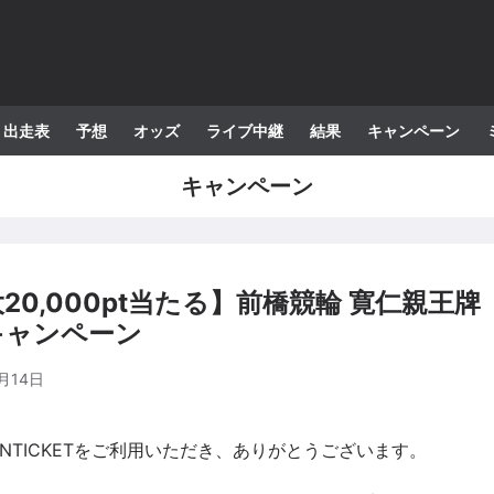
出走表
予想
オッズ
ライブ中継
結果
キャンペーン
キャンペーン
20,000pt当たる】前橋競輪 寛仁親王牌
キャンペーン
0月14日
INTICKETをご利用いただき、ありがとうございます。