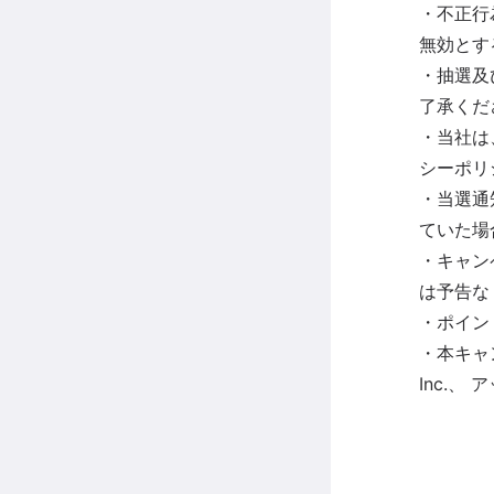
・不正行
無効とす
・抽選及
了承くだ
・当社は
シーポリ
・当選通
ていた場
・キャン
は予告な
・ポイン
・本キャン
Inc.