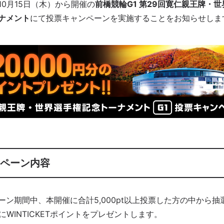
10月15日（木）から開催の
前橋競輪G1 第29回寛仁親王牌・
ナメント
にて投票キャンペーンを実施することをお知らせしま
ペーン内容
ーン期間中、本開催に合計5,000pt以上投票した方の中から抽
にWINTICKETポイントをプレゼントします。