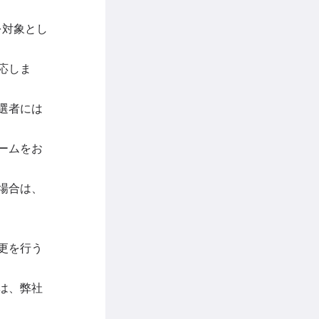
を対象とし
応しま
選者には
ームをお
場合は、
更を行う
は、弊社