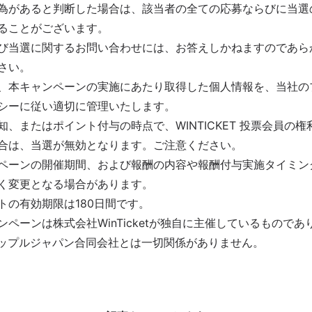
為があると判断した場合は、該当者の全ての応募ならびに当選
ることがございます。
び当選に関するお問い合わせには、お答えしかねますのであら
さい。
、本キャンペーンの実施にあたり取得した個人情報を、当社の
シーに従い適切に管理いたします。
知、またはポイント付与の時点で、WINTICKET 投票会員の権
合は、当選が無効となります。ご注意ください。
ペーンの開催期間、および報酬の内容や報酬付与実施タイミン
く変更となる場合があります。
トの有効期限は180日間です。
ペーンは株式会社WinTicketが独自に主催しているものであり、
、 アップルジャパン合同会社とは一切関係がありません。