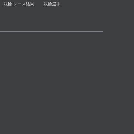
競輪 レース結果
競輪選手