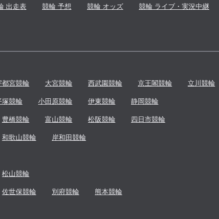
輪 出走表
競輪 予想
競輪 オッズ
競輪 ライブ・実況中継
宇都宮
競輪
大宮
競輪
西武園
競輪
京王閣
競輪
立川
競輪
平塚
競輪
小田原
競輪
伊東
競輪
静岡
競輪
豊橋
競輪
富山
競輪
松阪
競輪
四日市
競輪
和歌山
競輪
岸和田
競輪
松山
競輪
佐世保
競輪
別府
競輪
熊本
競輪