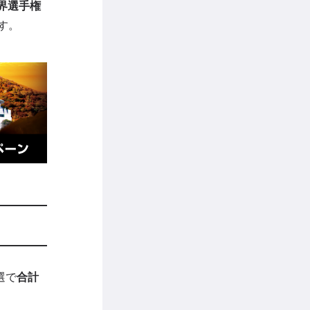
世界選手権
す。
選で
合計