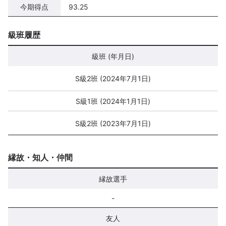
今期得点
93.25
級班履歴
級班 (年月日)
S級2班
(
2024年7月1日
)
S級1班
(
2024年1月1日
)
S級2班
(
2023年7月1日
)
縁故・知人・仲間
縁故選手
-
友人