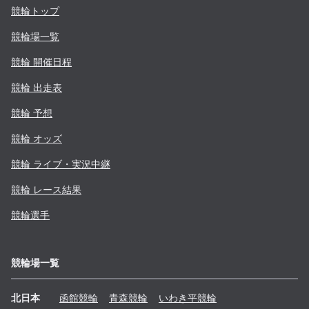
競輪トップ
競輪場一覧
競輪 開催日程
競輪 出走表
競輪 予想
競輪 オッズ
競輪 ライブ・実況中継
競輪 レース結果
競輪選手
競輪場一覧
北日本
函館
競輪
青森
競輪
いわき平
競輪