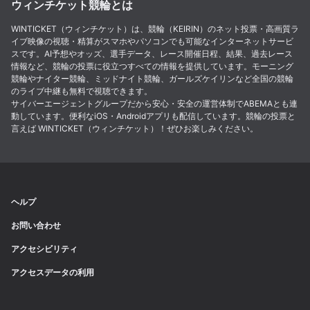
ウィンチケット競輪とは
WINTICKET（ウィンチケット）は、競輪（KEIRIN）のネット投票・高画質ラ
イブ映像の視聴・精算がスマホやパソコンでも可能なインターネットサービ
スです。AI予想やオッズ、選手データ、レース開催日程、結果、過去レース
情報など、競輪の投票に役立つすべての情報を提供しています。モーニング
競輪やナイター競輪、ミッドナイト競輪、ガールズケイリンなど全国の競輪
のライブ中継も無料で視聴できます。
サイバーエージェントグループだから安心・安全の運営体制でABEMAとも連
動しています。便利なiOS・Androidアプリも配信しています。競輪の投票と
言えば WINTICKET（ウィンチケット）！ぜひお楽しみください。
ヘルプ
お問い合わせ
アクセシビリティ
アクセスデータの利用