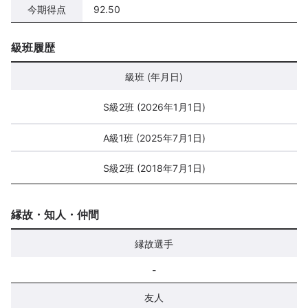
今期得点
92.50
級班履歴
級班 (年月日)
S級2班
(
2026年1月1日
)
A級1班
(
2025年7月1日
)
S級2班
(
2018年7月1日
)
縁故・知人・仲間
縁故選手
-
友人