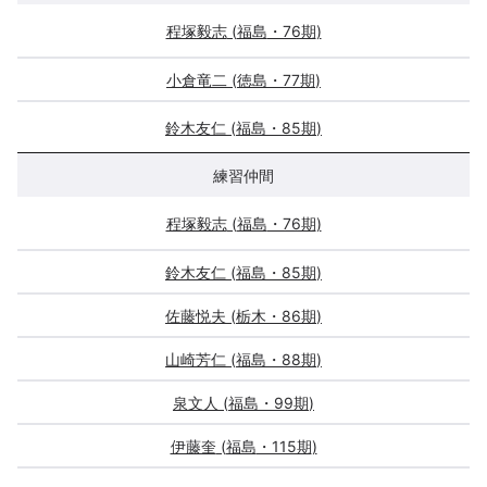
程塚毅志
(
福島
・76期
)
小倉竜二
(
徳島
・77期
)
鈴木友仁
(
福島
・85期
)
練習仲間
程塚毅志
(
福島
・76期
)
鈴木友仁
(
福島
・85期
)
佐藤悦夫
(
栃木
・86期
)
山崎芳仁
(
福島
・88期
)
泉文人
(
福島
・99期
)
伊藤奎
(
福島
・115期
)