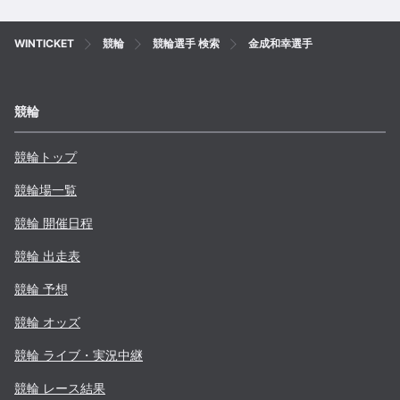
WINTICKET
競輪
競輪選手 検索
金成和幸選手
競輪
競輪トップ
競輪場一覧
競輪 開催日程
競輪 出走表
競輪 予想
競輪 オッズ
競輪 ライブ・実況中継
競輪 レース結果