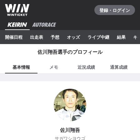
登録・ログイン
開催日程
出走表
予想
オッズ
ライブ中継
結果
キ
佐川翔吾
選手のプロフィール
基本情報
メモ
近況成績
通算成績
佐川翔吾
サガワシヨウゴ