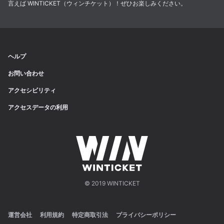
言えば WINTICKET（ウィンチケット）！ぜひお楽しみください。
ヘルプ
お問い合わせ
アクセシビリティ
アクセスデータの利用
© 2019 WINTICKET
運営会社
利用規約
特定商取引法
プライバシーポリシー