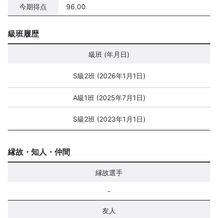
今期得点
96.00
級班履歴
級班 (年月日)
S級2班
(
2026年1月1日
)
A級1班
(
2025年7月1日
)
S級2班
(
2023年1月1日
)
縁故・知人・仲間
縁故選手
-
友人