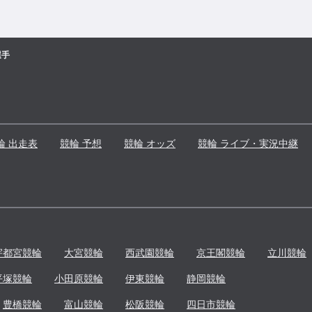
選手
輪 出走表
競輪 予想
競輪 オッズ
競輪 ライブ・実況中継
宇都宮
競輪
大宮
競輪
西武園
競輪
京王閣
競輪
立川
競輪
平塚
競輪
小田原
競輪
伊東
競輪
静岡
競輪
豊橋
競輪
富山
競輪
松阪
競輪
四日市
競輪