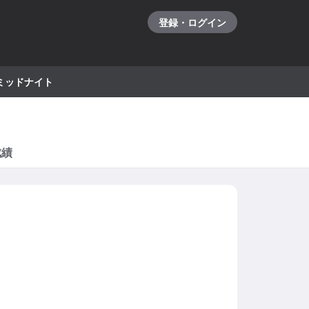
登録・ログイン
ミッドナイト
成績