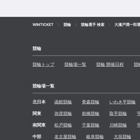
WINTICKET
競輪
競輪選手 検索
大瀬戸潤一郎
競輪
競輪トップ
競輪場一覧
競輪 開催日程
競
競輪場一覧
北日本
函館
競輪
青森
競輪
いわき平
競輪
関東
弥彦
競輪
前橋
競輪
取手
競輪
南関東
松戸
競輪
千葉
競輪
川崎
競輪
中部
名古屋
競輪
岐阜
競輪
大垣
競輪