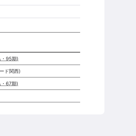
島
・95期
)
ード関西)
島
・67期
)