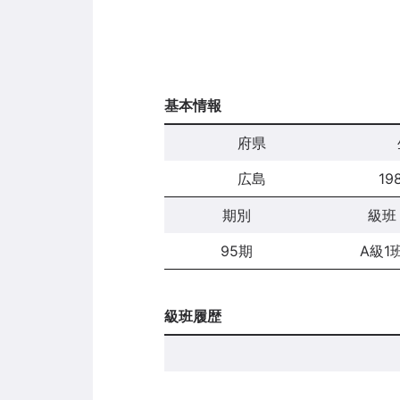
基本情報
府県
広島
19
期別
級班
95期
A級1
級班履歴