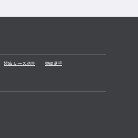
競輪 レース結果
競輪選手