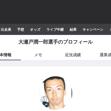
出走表
予想
オッズ
ライブ中継
結果
キャンペーン
大瀬戸潤一郎
選手のプロフィール
本情報
メモ
近況成績
通算