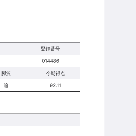
登録番号
014486
脚質
今期得点
追
92.11