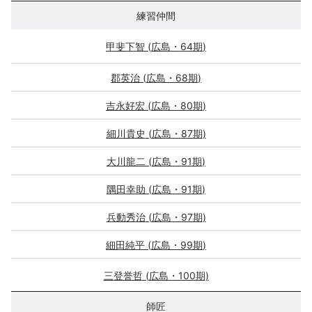
練習仲間
甲斐下智
(
広島
・64期
)
郡英治
(
広島
・68期
)
吉永好宏
(
広島
・80期
)
細川貴史
(
広島
・87期
)
大川龍二
(
広島
・91期
)
隅田幸助
(
広島
・91期
)
兵動秀治
(
広島
・97期
)
細田純平
(
広島
・99期
)
三登誉哲
(
広島
・100期
)
師匠