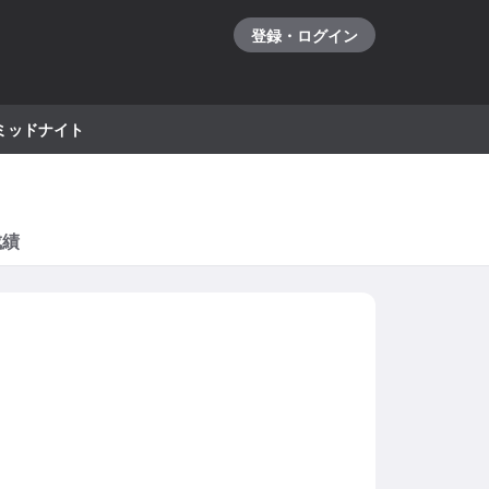
登録・ログイン
ミッドナイト
成績