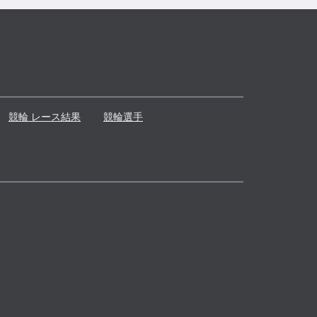
競輪 レース結果
競輪選手