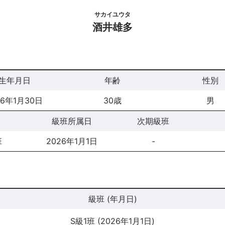
サカイユウタ
酒井雄多
生年月日
年齢
性別
96年1月30日
30歳
男
級班所属日
次期級班
班
2026年1月1日
-
級班 (年月日)
S級1班
(
2026年1月1日
)