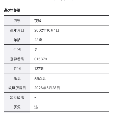
基本情報
府県
茨城
生年月日
2002年10月1日
年齢
23歳
性別
男
登録番号
015879
期別
127期
級班
A級2班
級班所属日
2026年6月28日
次期級班
-
脚質
逃