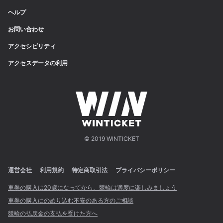
ヘルプ
お問い合わせ
アクセシビリティ
アクセスデータの利用
© 2019 WINTICKET
運営会社
利用規約
特定商取引法
プライバシーポリシー
車券の購入は20歳になってから、競輪は適度に楽しみましょう
車券の購入にのめり込む不安のある方のご相談
競輪の払戻金の支払を受けた方へ