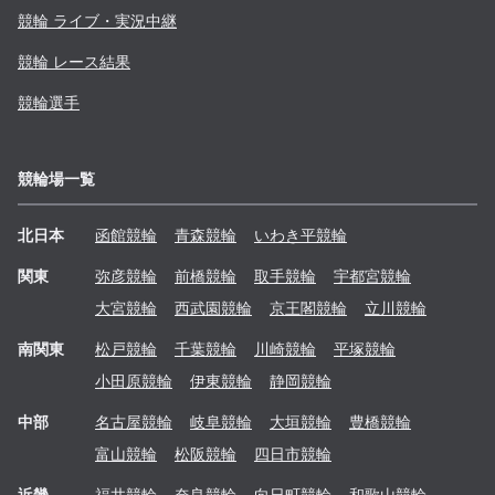
競輪 ライブ・実況中継
競輪 レース結果
競輪選手
競輪場一覧
北日本
函館
競輪
青森
競輪
いわき平
競輪
関東
弥彦
競輪
前橋
競輪
取手
競輪
宇都宮
競輪
大宮
競輪
西武園
競輪
京王閣
競輪
立川
競輪
南関東
松戸
競輪
千葉
競輪
川崎
競輪
平塚
競輪
小田原
競輪
伊東
競輪
静岡
競輪
中部
名古屋
競輪
岐阜
競輪
大垣
競輪
豊橋
競輪
富山
競輪
松阪
競輪
四日市
競輪
近畿
福井
競輪
奈良
競輪
向日町
競輪
和歌山
競輪