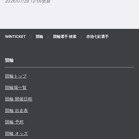
2026/07/29 12:56
更新
WINTICKET
競輪
競輪選手 検索
赤池七虹選手
競輪
競輪トップ
競輪場一覧
競輪 開催日程
競輪 出走表
競輪 予想
競輪 オッズ