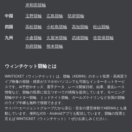
岸和田
競輪
中国
玉野
競輪
広島
競輪
防府
競輪
四国
高松
競輪
小松島
競輪
高知
競輪
松山
競輪
九州
小倉
競輪
久留米
競輪
武雄
競輪
佐世保
競輪
別府
競輪
熊本
競輪
ウィンチケット競輪とは
WINTICKET（ウィンチケット）は、競輪（KEIRIN）のネット投票・高画質ラ
イブ映像の視聴・精算がスマホやパソコンでも可能なインターネットサービ
スです。AI予想やオッズ、選手データ、レース開催日程、結果、過去レース
情報など、競輪の投票に役立つすべての情報を提供しています。モーニング
競輪やナイター競輪、ミッドナイト競輪、ガールズケイリンなど全国の競輪
のライブ中継も無料で視聴できます。
サイバーエージェントグループだから安心・安全の運営体制でABEMAとも連
動しています。便利なiOS・Androidアプリも配信しています。競輪の投票と
言えば WINTICKET（ウィンチケット）！ぜひお楽しみください。