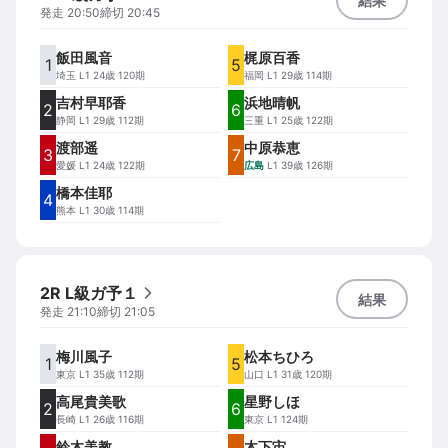
結果
発走
20:50
締切
20:45
飯田風音
梶原百香
1
5
埼玉
L1 24歳 120期
福岡
L1 29歳 114期
吉村早耶香
浜地晴帆
2
6
静岡
L1 29歳 112期
三重
L1 25歳 122期
渡部遥
中原恭恵
3
7
愛媛
L1 24歳 122期
広島
L1 39歳 126期
橋本佳耶
4
熊本
L1 30歳 114期
2R L級ガ予１
結果
発走
21:10
締切
21:05
梅川風子
松本ちひろ
1
5
東京
L1 35歳 112期
山口
L1 31歳 120期
高尾貴美歌
星野しほ
2
6
長崎
L1 26歳 116期
東京
L1 124期
鈴木美教
木下宙