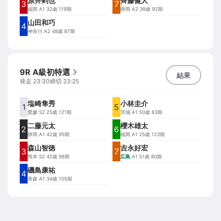
原井剣也
齊藤健人
3
7
福岡
A1 32歳 119期
静岡
A2 39歳 92期
山田和巧
4
神奈川
A2 48歳 87期
9R A級初特選
結果
発走
23:30
締切
23:25
塩崎隼秀
小林圭介
1
5
愛媛
S2 25歳 121期
茨城
A1 50歳 83期
二藤元太
櫻木雄太
2
6
静岡
A1 42歳 95期
福岡
A1 25歳 123期
森山智徳
吉永好宏
3
7
熊本
S2 42歳 98期
広島
A1 51歳 80期
磯島康祐
4
青森
A1 34歳 105期