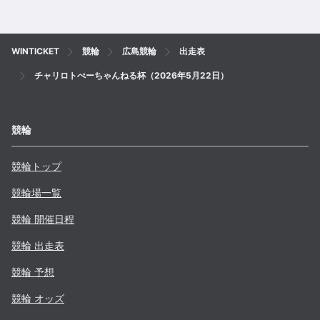
WINTICKET
競輪
広島競輪
出走表
チャリロトぺーちゃんねる杯（2026年5月22日）
競輪
競輪トップ
競輪場一覧
競輪 開催日程
競輪 出走表
競輪 予想
競輪 オッズ