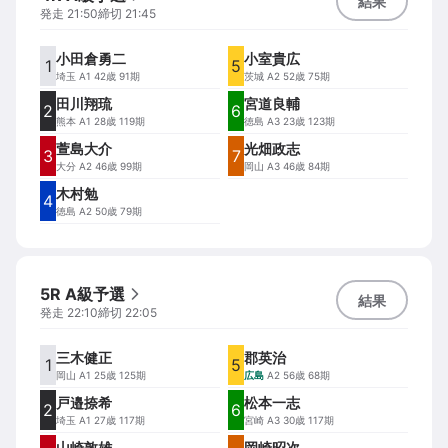
結果
発走
21:50
締切
21:45
小田倉勇二
小室貴広
1
5
埼玉
A1 42歳 91期
茨城
A2 52歳 75期
田川翔琉
宮道良輔
2
6
熊本
A1 28歳 119期
徳島
A3 23歳 123期
萱島大介
光畑政志
3
7
大分
A2 46歳 99期
岡山
A3 46歳 84期
木村勉
4
徳島
A2 50歳 79期
5R A級予選
結果
発走
22:10
締切
22:05
三木健正
郡英治
1
5
岡山
A1 25歳 125期
広島
A2 56歳 68期
戸邉捺希
松本一志
2
6
埼玉
A1 27歳 117期
宮崎
A3 30歳 117期
山崎敦雄
岡崎昭次