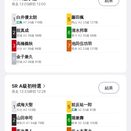
結果
発走
12:05
締切
12:00
白井優太朗
藤田楓
1
5
広島
A1 24歳 119期
岡山
A2 23歳 127期
舘真成
清水邦章
2
6
茨城
A2 39歳 98期
香川
A2 55歳 68期
高橋義秋
池田伍功羽
3
7
大分
A1 39歳 96期
熊本
A2 23歳 121期
金子兼久
欠
宮城
A2 48歳 81期
5R A級初特選
結果
発走
12:33
締切
12:28
成海大聖
前反祐一郎
1
5
大分
A2 123期
広島
S2 52歳 81期
山田幸司
堀兼壽
2
6
神奈川
A1 54歳 78期
岐阜
S2 32歳 105期
常次勇人
佐々木亮太