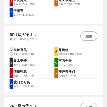
3
7
大阪
A1 24歳 121期
青森
S2 22歳 125期
伊藤亮
4
埼玉
A1 43歳 92期
6R L級ガ予１
結果
発走
13:01
締切
12:56
當銘直美
尾崎睦
1
5
愛知
L1 30歳 114期
神奈川
L1 41歳 108期
青木美優
宮西令奈
2
6
栃木
L1 32歳 106期
石川
L1 124期
佐伯智恵
神戸暖稀羽
3
7
愛媛
L1 27歳 114期
北海道
L1 124期
渡口まりあ
4
山口
L1 31歳 114期
7R L級ガ予１