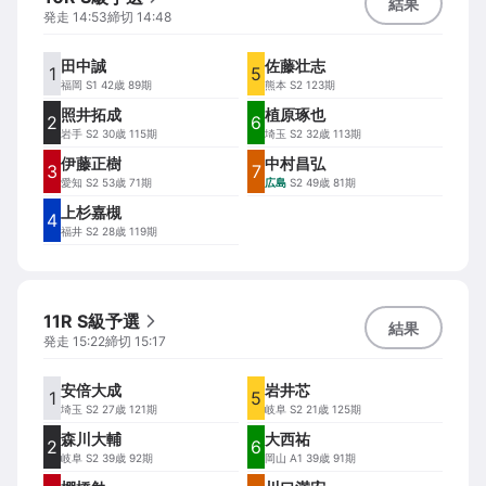
結果
発走
14:53
締切
14:48
田中誠
佐藤壮志
1
5
福岡
S1 42歳 89期
熊本
S2 123期
照井拓成
植原琢也
2
6
岩手
S2 30歳 115期
埼玉
S2 32歳 113期
伊藤正樹
中村昌弘
3
7
愛知
S2 53歳 71期
広島
S2 49歳 81期
上杉嘉槻
4
福井
S2 28歳 119期
11R S級予選
結果
発走
15:22
締切
15:17
安倍大成
岩井芯
1
5
埼玉
S2 27歳 121期
岐阜
S2 21歳 125期
森川大輔
大西祐
2
6
岐阜
S2 39歳 92期
岡山
A1 39歳 91期