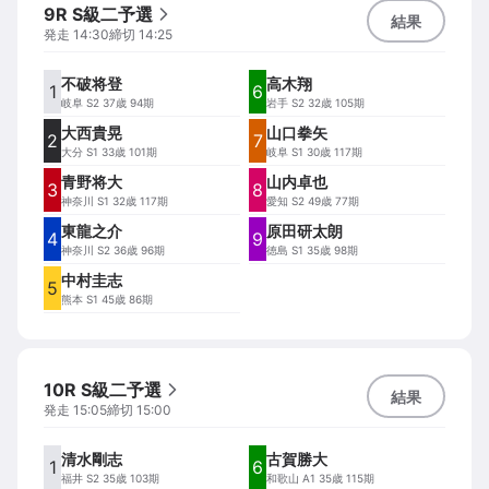
9R S級二予選
結果
発走
14:30
締切
14:25
不破将登
高木翔
1
6
岐阜
S2 37歳 94期
岩手
S2 32歳 105期
大西貴晃
山口拳矢
2
7
大分
S1 33歳 101期
岐阜
S1 30歳 117期
青野将大
山内卓也
3
8
神奈川
S1 32歳 117期
愛知
S2 49歳 77期
東龍之介
原田研太朗
4
9
神奈川
S2 36歳 96期
徳島
S1 35歳 98期
中村圭志
5
熊本
S1 45歳 86期
10R S級二予選
結果
発走
15:05
締切
15:00
清水剛志
古賀勝大
1
6
福井
S2 35歳 103期
和歌山
A1 35歳 115期