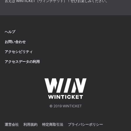
言えば WINTICKET（ウィンチケット）！ぜひお楽しみください。
ヘルプ
お問い合わせ
アクセシビリティ
アクセスデータの利用
© 2019 WINTICKET
運営会社
利用規約
特定商取引法
プライバシーポリシー