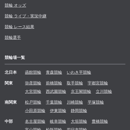
競輪 オッズ
競輪 ライブ・実況中継
競輪 レース結果
競輪選手
競輪場一覧
北日本
函館
競輪
青森
競輪
いわき平
競輪
関東
弥彦
競輪
前橋
競輪
取手
競輪
宇都宮
競輪
大宮
競輪
西武園
競輪
京王閣
競輪
立川
競輪
南関東
松戸
競輪
千葉
競輪
川崎
競輪
平塚
競輪
小田原
競輪
伊東
競輪
静岡
競輪
中部
名古屋
競輪
岐阜
競輪
大垣
競輪
豊橋
競輪
富山
競輪
松阪
競輪
四日市
競輪