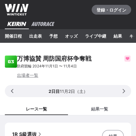
登録・ログイン
開催日程
出走表
予想
オッズ
ライブ中継
結果
キ
万博協賛 周防国府杯争奪戦
防府
競輪
2024年11月1日
〜
11月4日
出場者一覧
2日目
11月2日（土）
レース一覧
結果一覧
1R S級選抜