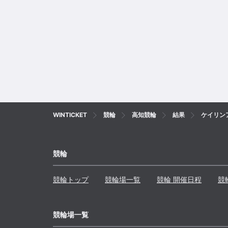
WINTICKET
競輪
高知競輪
結果
ケイリン
競輪
競輪トップ
競輪場一覧
競輪 開催日程
競
競輪場一覧