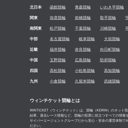
北日本
函館
競輪
青森
競輪
いわき平
競輪
関東
弥彦
競輪
前橋
競輪
取手
競輪
南関東
松戸
競輪
千葉
競輪
川崎
競輪
中部
名古屋
競輪
岐阜
競輪
大垣
競輪
近畿
福井
競輪
奈良
競輪
向日町
競輪
中国
玉野
競輪
広島
競輪
防府
競輪
四国
高松
競輪
小松島
競輪
高知
競輪
九州
小倉
競輪
久留米
競輪
武雄
競輪
ウィンチケット競輪とは
WINTICKET（ウィンチケット）は、競輪（KEIRIN）
結果、過去レース情報など、競輪の投票に役立つすべての情報
サイバーエージェントグループだから安心・安全の運営体制でABE
ださい。