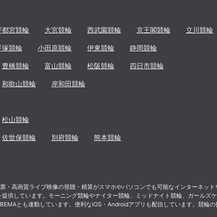
宇都宮
競輪
大宮
競輪
西武園
競輪
京王閣
競輪
立川
競輪
平塚
競輪
小田原
競輪
伊東
競輪
静岡
競輪
豊橋
競輪
富山
競輪
松阪
競輪
四日市
競輪
和歌山
競輪
岸和田
競輪
松山
競輪
佐世保
競輪
別府
競輪
熊本
競輪
のネット投票・高画質ライブ映像の視聴・精算がスマホやパソコンでも可能なインターネッ
を提供しています。モーニング競輪やナイター競輪、ミッドナイト競輪、ガールズケ
MAとも連動しています。便利なiOS・Androidアプリも配信しています。競輪の投