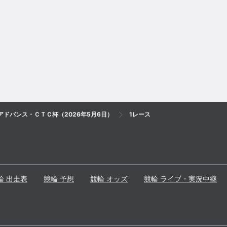
アドバンス・ＣＴＣ杯（2026年5月6日）
1レース
輪 出走表
競輪 予想
競輪 オッズ
競輪 ライブ・実況中継