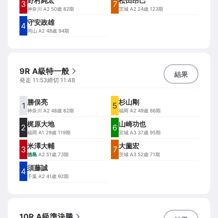
野村純宏
松田昂己
3
7
神奈川
A2 50歳 82期
茨城
A2 24歳 123期
守安政雄
4
岡山
A2 48歳 94期
9R A級特一般
結果
発走
11:53
締切
11:48
勝俣亮
杉山剛
1
5
神奈川
A2 48歳 82期
福岡
A2 49歳 86期
梶原大地
山崎功也
2
6
福岡
A1 29歳 119期
宮城
A3 37歳 95期
米澤大輔
大薗宏
3
7
徳島
A2 51歳 73期
茨城
A3 52歳 71期
須藤誠
4
千葉
A2 41歳 92期
10R A級準決勝