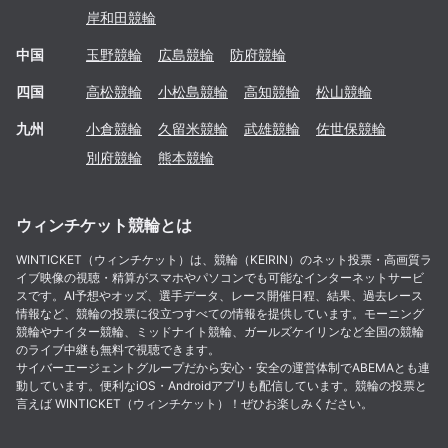
岸和田
競輪
中国
玉野
競輪
広島
競輪
防府
競輪
四国
高松
競輪
小松島
競輪
高知
競輪
松山
競輪
九州
小倉
競輪
久留米
競輪
武雄
競輪
佐世保
競輪
別府
競輪
熊本
競輪
ウィンチケット競輪とは
WINTICKET（ウィンチケット）は、競輪（KEIRIN）のネット投票・高画質ラ
イブ映像の視聴・精算がスマホやパソコンでも可能なインターネットサービ
スです。AI予想やオッズ、選手データ、レース開催日程、結果、過去レース
情報など、競輪の投票に役立つすべての情報を提供しています。モーニング
競輪やナイター競輪、ミッドナイト競輪、ガールズケイリンなど全国の競輪
のライブ中継も無料で視聴できます。
サイバーエージェントグループだから安心・安全の運営体制でABEMAとも連
動しています。便利なiOS・Androidアプリも配信しています。競輪の投票と
言えば WINTICKET（ウィンチケット）！ぜひお楽しみください。