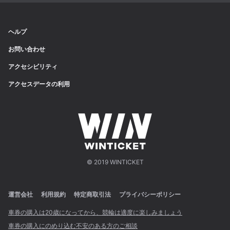
ヘルプ
お問い合わせ
アクセシビリティ
アクセスデータの利用
© 2019 WINTICKET
運営会社
利用規約
特定商取引法
プライバシーポリシー
車券の購入は20歳になってから、競輪は適度に楽しみましょう
車券の購入にのめり込む不安のある方のご相談