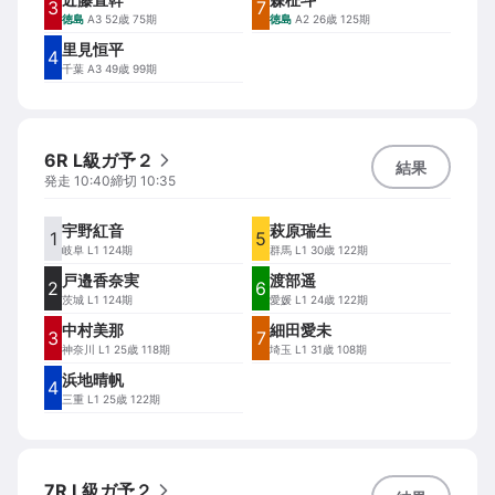
3
7
徳島
A3 52歳 75期
徳島
A2 26歳 125期
里見恒平
4
千葉
A3 49歳 99期
6R L級ガ予２
結果
発走
10:40
締切
10:35
宇野紅音
萩原瑞生
1
5
岐阜
L1 124期
群馬
L1 30歳 122期
戸邉香奈実
渡部遥
2
6
茨城
L1 124期
愛媛
L1 24歳 122期
中村美那
細田愛未
3
7
神奈川
L1 25歳 118期
埼玉
L1 31歳 108期
浜地晴帆
4
三重
L1 25歳 122期
7R L級ガ予２