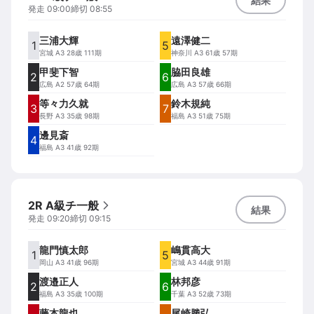
結果
発走
09:00
締切
08:55
三浦大輝
遠澤健二
1
5
宮城
A3 28歳 111期
神奈川
A3 61歳 57期
甲斐下智
脇田良雄
2
6
広島
A2 57歳 64期
広島
A3 57歳 66期
等々力久就
鈴木規純
3
7
長野
A3 35歳 98期
福島
A3 51歳 75期
邊見斎
4
福島
A3 41歳 92期
2R A級チ一般
結果
発走
09:20
締切
09:15
龍門慎太郎
嶋貫高大
1
5
岡山
A3 41歳 96期
宮城
A3 44歳 91期
渡邉正人
林邦彦
2
6
福島
A3 35歳 100期
千葉
A3 52歳 73期
藤本龍也
尾崎勝弘