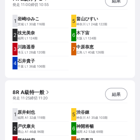
結果
発走
11:00
締切
10:55
岩崎ゆみこ
畠山ひすい
1
5
茨城
L1 30歳 116期
神奈川
L1 24歳 122期
枝光美奈
木下宙
2
6
福岡
L1 124期
大阪
L1 124期
川路遥香
中原恭恵
3
7
埼玉
L1 28歳 120期
広島
L1 40歳 126期
石井貴子
4
千葉
L1 36歳 106期
8R A級特一般
結果
発走
11:25
締切
11:20
原井剣也
渋谷錬
1
5
福岡
A1 32歳 119期
神奈川
A1 35歳 103期
戸伏康夫
神開将暢
2
6
岡山
A1 46歳 96期
福岡
A2 53歳 69期