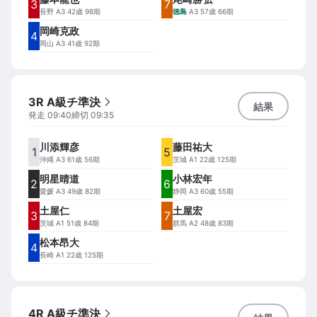
3
7
長野
A3 42歳 98期
徳島
A3 57歳 66期
岡崎克政
4
岡山
A3 41歳 92期
3R A級チ準決
結果
発走
09:40
締切
09:35
川添輝彦
藤田祐大
1
5
沖縄
A3 61歳 56期
茨城
A1 22歳 125期
明星晴道
小林宏年
2
6
愛媛
A3 49歳 82期
静岡
A3 60歳 55期
土屋仁
土屋宏
3
7
茨城
A1 51歳 84期
群馬
A2 48歳 83期
松本昂大
4
長崎
A1 22歳 125期
4R A級チ準決