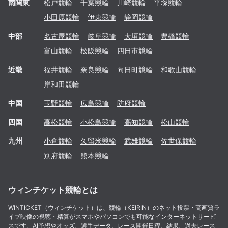
南関東
松戸
競輪
千葉
競輪
川崎
競輪
平塚
競輪
小田原
競輪
伊東
競輪
静岡
競輪
中部
名古屋
競輪
岐阜
競輪
大垣
競輪
豊橋
競輪
富山
競輪
松阪
競輪
四日市
競輪
近畿
福井
競輪
奈良
競輪
向日町
競輪
和歌山
競輪
岸和田
競輪
中国
玉野
競輪
広島
競輪
防府
競輪
四国
高松
競輪
小松島
競輪
高知
競輪
松山
競輪
九州
小倉
競輪
久留米
競輪
武雄
競輪
佐世保
競輪
別府
競輪
熊本
競輪
ウィンチケット競輪とは
WINTICKET（ウィンチケット）は、競輪（KEIRIN）のネット投票・高画質ラ
イブ映像の視聴・精算がスマホやパソコンでも可能なインターネットサービ
スです。AI予想やオッズ、選手データ、レース開催日程、結果、過去レース