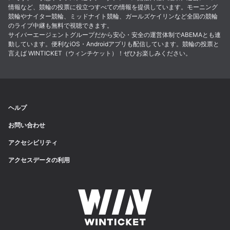
情報など、競輪の投票に役立つすべての情報を提供しています。モーニング
競輪やナイター競輪、ミッドナイト競輪、ガールズケイリンなど全国の競輪
のライブ中継も無料で視聴できます。
サイバーエージェントグループだから安心・安全の運営体制でABEMAとも連
動しています。便利なiOS・Androidアプリも配信しています。競輪の投票と
言えば WINTICKET（ウィンチケット）！ぜひお楽しみください。
ヘルプ
お問い合わせ
アクセシビリティ
アクセスデータの利用