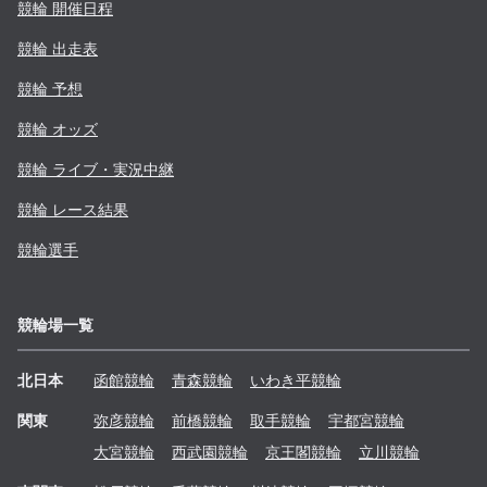
競輪 開催日程
競輪 出走表
競輪 予想
競輪 オッズ
競輪 ライブ・実況中継
競輪 レース結果
競輪選手
競輪場一覧
北日本
函館
競輪
青森
競輪
いわき平
競輪
関東
弥彦
競輪
前橋
競輪
取手
競輪
宇都宮
競輪
大宮
競輪
西武園
競輪
京王閣
競輪
立川
競輪