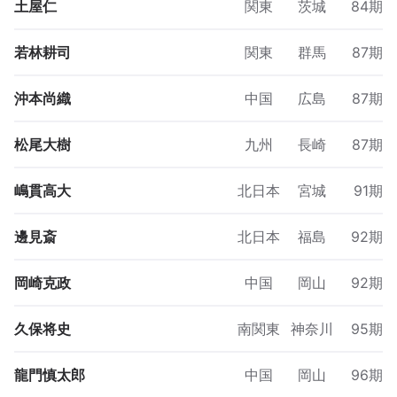
土屋仁
関東
茨城
84期
若林耕司
関東
群馬
87期
沖本尚織
中国
広島
87期
松尾大樹
九州
長崎
87期
嶋貫高大
北日本
宮城
91期
邊見斎
北日本
福島
92期
岡崎克政
中国
岡山
92期
久保将史
南関東
神奈川
95期
龍門慎太郎
中国
岡山
96期