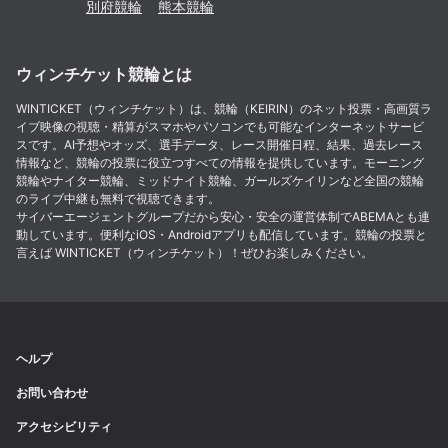
別府
競輪
熊本
競輪
ウィンチケット競輪とは
WINTICKET（ウィンチケット）は、競輪（KEIRIN）のネット投票・高画質ラ
イブ映像の視聴・精算がスマホやパソコンでも可能なインターネットサービ
スです。AI予想やオッズ、選手データ、レース開催日程、結果、過去レース
情報など、競輪の投票に役立つすべての情報を提供しています。モーニング
競輪やナイター競輪、ミッドナイト競輪、ガールズケイリンなど全国の競輪
のライブ中継も無料で視聴できます。
サイバーエージェントグループだから安心・安全の運営体制でABEMAとも連
動しています。便利なiOS・Androidアプリも配信しています。競輪の投票と
言えば WINTICKET（ウィンチケット）！ぜひお楽しみください。
ヘルプ
お問い合わせ
アクセシビリティ