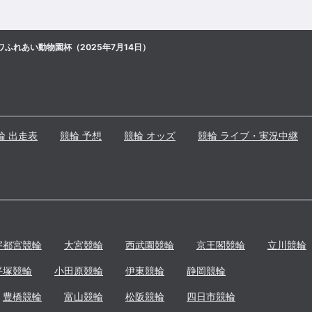
ワふれあい動物園杯（2025年7月14日）
輪 出走表
競輪 予想
競輪 オッズ
競輪 ライブ・実況中継
宇都宮
競輪
大宮
競輪
西武園
競輪
京王閣
競輪
立川
競輪
平塚
競輪
小田原
競輪
伊東
競輪
静岡
競輪
豊橋
競輪
富山
競輪
松阪
競輪
四日市
競輪