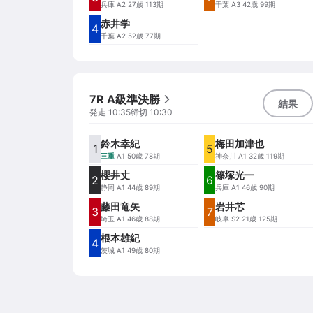
兵庫
A2 27歳 113期
千葉
A3 42歳 99期
赤井学
4
千葉
A2 52歳 77期
7R A級準決勝
結果
発走
10:35
締切
10:30
鈴木幸紀
梅田加津也
1
5
三重
A1 50歳 78期
神奈川
A1 32歳 119期
櫻井丈
篠塚光一
2
6
静岡
A1 44歳 89期
兵庫
A1 46歳 90期
藤田竜矢
岩井芯
3
7
埼玉
A1 46歳 88期
岐阜
S2 21歳 125期
根本雄紀
4
茨城
A1 49歳 80期