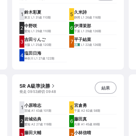
鈴木彩夏
久米詩
1
5
東京
L1 31歳 110期
静岡
L1 26歳 116期
中野咲
伊澤茉那
2
6
愛知
L1 29歳 110期
千葉
L1 29歳 126期
吉田りんご
平子結菜
3
7
大阪
L1 25歳 120期
三重
L1 22歳 126期
塩田日海
4
神奈川
L1 27歳 122期
5R A級準決勝
結果
発走
09:53
締切
09:48
小原唯志
宮倉勇
1
5
茨城
A1 43歳 101期
千葉
A2 62歳 58期
岩城佑典
藤田真
2
6
愛知
A2 27歳 119期
兵庫
A1 45歳 89期
藤田大輔
小林信晴
3
7