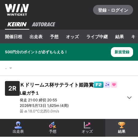
登録・ログイン
開催日程
出走表
予想
オッズ
ライブ中継
結果
キ
500円分のポイントが必ずもらえる！
新規登録
-
Ｋドリームス杯サテライト姫路賞
2
R
L級ガ予１
発走
21:00
締切
20:55
2026年5月13日
1,625m
(4周)
曇
18.0
℃
北西
0.0m/s
1
R
2
R
3
R
4
R
5
R
6
R
L級ガ予１
L級ガ予１
A級予選
A級予選
A級予選
A級予
出走表
予想
オッズ
結果
レース結果
一覧をみる