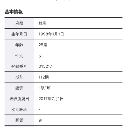
基本情報
府県
群馬
生年月日
1998年1月1日
年齢
28歳
性別
女
登録番号
015217
期別
112期
級班
L級1班
級班所属日
2017年7月1日
次期級班
-
脚質
追