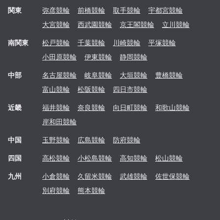
関東
弥彦
競輪
前橋
競輪
取手
競輪
宇都宮
競輪
大宮
競輪
西武園
競輪
京王閣
競輪
立川
競輪
南関東
松戸
競輪
千葉
競輪
川崎
競輪
平塚
競輪
小田原
競輪
伊東
競輪
静岡
競輪
中部
名古屋
競輪
岐阜
競輪
大垣
競輪
豊橋
競輪
富山
競輪
松阪
競輪
四日市
競輪
近畿
福井
競輪
奈良
競輪
向日町
競輪
和歌山
競輪
岸和田
競輪
中国
玉野
競輪
広島
競輪
防府
競輪
四国
高松
競輪
小松島
競輪
高知
競輪
松山
競輪
九州
小倉
競輪
久留米
競輪
武雄
競輪
佐世保
競輪
別府
競輪
熊本
競輪