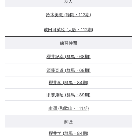
友人
鈴木美教
(
静岡
・112期
)
成田可菜絵
(
大阪
・112期
)
練習仲間
櫻井紀幸
(
群馬
・68期
)
須藤直道
(
群馬
・68期
)
櫻井学
(
群馬
・84期
)
甲斐康昭
(
群馬
・89期
)
南潤
(
和歌山
・111期
)
師匠
櫻井学
(
群馬
・84期
)