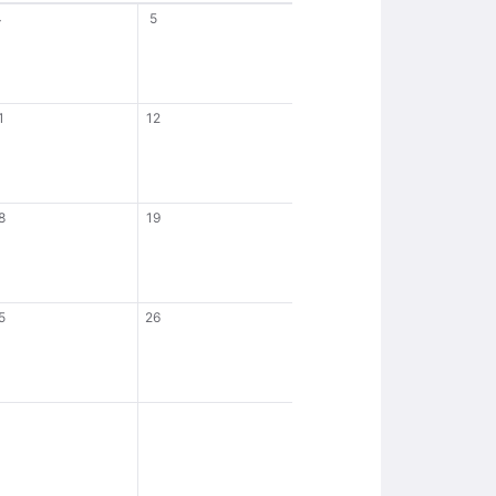
4
5
1
12
8
19
5
26