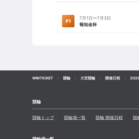
7月1日
〜
7月3日
報知金杯
WINTICKET
競輪
大宮競輪
開催日程
202
競輪
競輪トップ
競輪場一覧
競輪 開催日程
競
競輪場一覧