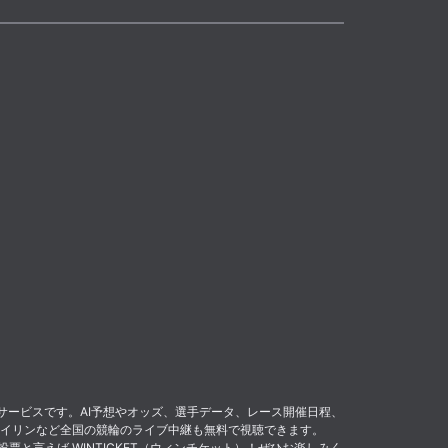
トサービスです。AI予想やオッズ、選手データ、レース開催日程、
イリンなど全国の競輪のライブ中継も無料で視聴できます。
票と言えば WINTICKET（ウィンチケット）！ぜひお楽しみく