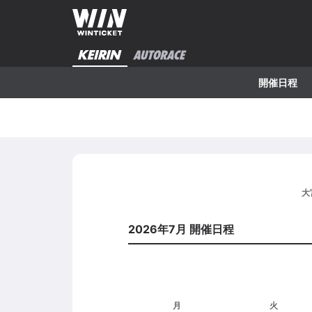
報知金杯
報知金杯
開催日程
大
2026年7月 開催日程
月
火