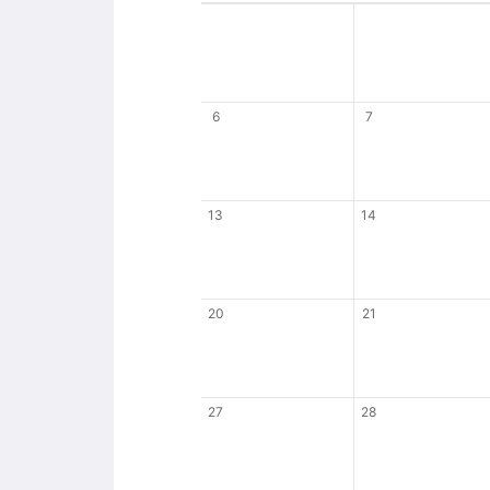
6
7
13
14
20
21
27
28