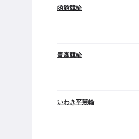
函館競輪
青森競輪
いわき平競輪