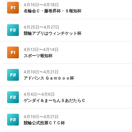
4月16日
〜
4月18日
名輪会Ｃ・藤巻昇杯・Ｓ報知杯
4月25日
〜
4月27日
競輪アプリはウィンチケット杯
4月12日
〜
4月14日
スポーツ報知杯
4月19日
〜
4月21日
アドバンス Ｇａｍｂｏｏ杯
4月4日
〜
4月6日
ゲンダイ＆まーちんＳあだたらＣ
4月19日
〜
4月21日
競輪公式投票ＣＴＣ杯