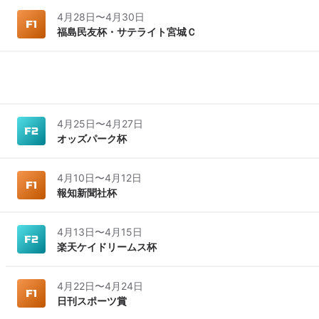
4月28日
〜
4月30日
福島民友杯・サテライト宮城Ｃ
4月25日
〜
4月27日
オッズパーク杯
4月10日
〜
4月12日
報知新聞社杯
4月13日
〜
4月15日
楽天ケイドリームス杯
4月22日
〜
4月24日
日刊スポーツ賞