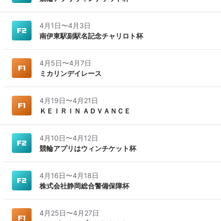
4月1日
〜
4月3日
南伊東駅副駅名記念チャリロト杯
4月5日
〜
4月7日
ミカリンデイレース
4月19日
〜
4月21日
ＫＥＩＲＩＮ ＡＤＶＡＮＣＥ
4月10日
〜
4月12日
競輪アプリはウィンチケット杯
4月16日
〜
4月18日
株式会社静岡総合警備保障杯
4月25日
〜
4月27日