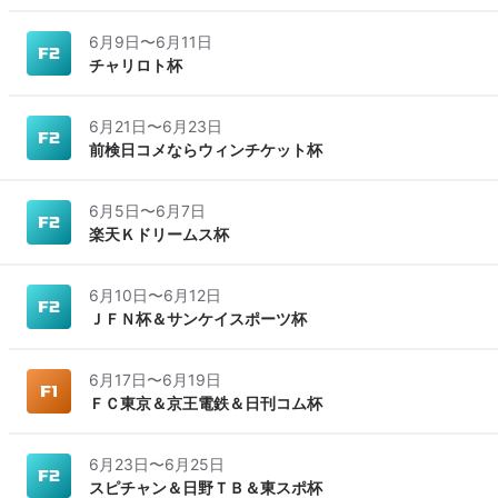
6月9日
〜
6月11日
チャリロト杯
6月21日
〜
6月23日
前検日コメならウィンチケット杯
6月5日
〜
6月7日
楽天Ｋドリームス杯
6月10日
〜
6月12日
ＪＦＮ杯＆サンケイスポーツ杯
6月17日
〜
6月19日
ＦＣ東京＆京王電鉄＆日刊コム杯
6月23日
〜
6月25日
スピチャン＆日野ＴＢ＆東スポ杯