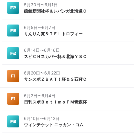
5月30日
〜
6月1日
函館新聞社杯＆レバンガ北海道Ｃ
6月5日
〜
6月7日
りんりん賞＆ＴＥＬトロフィー
6月14日
〜
6月16日
スピＣＨスカパー杯＆北海ＹＳＣ
6月20日
〜
6月22日
サンスポＺＢＡＴ！杯＆Ｓ石狩Ｃ
6月2日
〜
6月4日
日刊スポＢｅｔｉｍｏＦＭ青森杯
6月10日
〜
6月12日
ウィンチケット ニッカン・コム