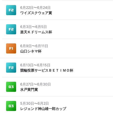
6月22日
〜
6月24日
ワイズスクウェア賞
6月3日
〜
6月5日
楽天Ｋドリームス杯
6月9日
〜
6月11日
山口シネマ杯
6月13日
〜
6月15日
競輪投票サービスＢＥＴＩＭＯ杯
6月27日
〜
6月30日
水戸黄門賞
5月30日
〜
6月2日
レジェンド神山雄一郎カップ