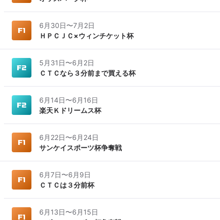
6月30日
〜
7月2日
ＨＰＣＪＣ×ウィンチケット杯
5月31日
〜
6月2日
ＣＴＣなら３分前まで買える杯
6月14日
〜
6月16日
楽天Ｋドリームス杯
6月22日
〜
6月24日
サンケイスポーツ杯争奪戦
6月7日
〜
6月9日
ＣＴＣは３分前杯
6月13日
〜
6月15日