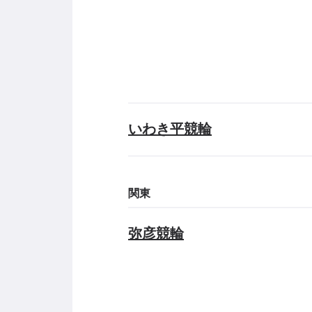
いわき平競輪
関東
弥彦競輪