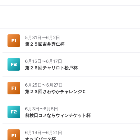
5月31日
〜
6月2日
第２５回吉井秀仁杯
6月15日
〜
6月17日
第２６回チャリロト松戸杯
6月25日
〜
6月27日
第２３回さわやかチャレンジＣ
6月3日
〜
6月5日
前検日コメならウィンチケット杯
6月19日
〜
6月21日
オッズパーク杯