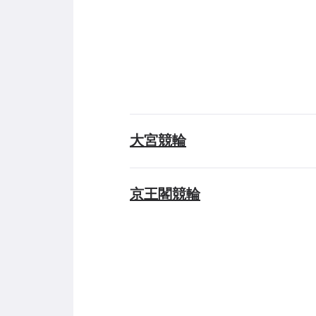
大宮競輪
京王閣競輪