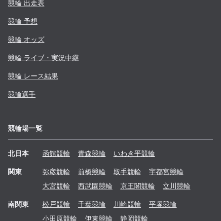
競輪 出走表
競輪 予想
競輪 オッズ
競輪 ライブ・実況中継
競輪 レース結果
競輪選手
競輪場一覧
北日本
函館
競輪
青森
競輪
いわき平
競輪
関東
弥彦
競輪
前橋
競輪
取手
競輪
宇都宮
競輪
大宮
競輪
西武園
競輪
京王閣
競輪
立川
競輪
南関東
松戸
競輪
千葉
競輪
川崎
競輪
平塚
競輪
小田原
競輪
伊東
競輪
静岡
競輪