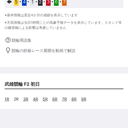
5
4
1
2
3
6
7
※基本情報は直近4か月の成績を表示しています
※天気情報は当日1時間ごとの気象予報データを表示しています。スタンド等
の建造物による影響は考慮していません
競輪用語集
競輪の鉄板レース展開を動画で解説
武雄競輪 F2 初日
1
R
2R
3
R
4
R
5
R
6
R
7
R
8
R
9
R