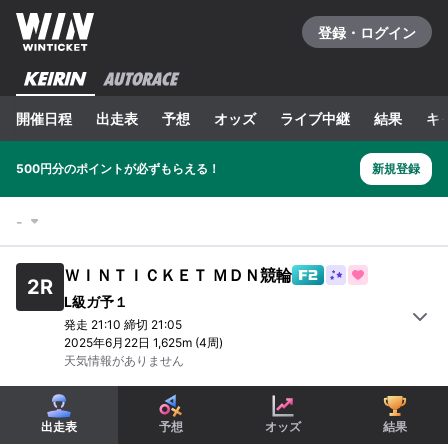
登録・ログイン
開催日程
出走表
予想
オッズ
ライブ中継
結果
キ
500円分のポイントが必ずもらえる！
新規登録
-
ＷＩＮＴＩＣＫＥＴ ＭＤＮ競輪
2
R
L級ガ予１
発走
21:10
締切
21:05
2025年6月22日
1,625m
(4周)
天気情報がありません
1
R
2
R
3
R
4
R
5
R
6
R
L級ガ予１
L級ガ予１
A級予選
A級予選
A級予選
A級予
出走表
予想
オッズ
結果
レース結果
一覧をみる