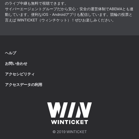
のライブ中継も無料で視聴できます。
サイバーエージェントグループだから安心・安全の運営体制でABEMAとも連
動しています。便利なiOS・Androidアプリも配信しています。競輪の投票と
言えば WINTICKET（ウィンチケット）！ぜひお楽しみください。
ヘルプ
お問い合わせ
アクセシビリティ
アクセスデータの利用
© 2019 WINTICKET