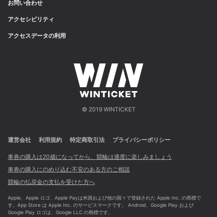
お問い合わせ
アクセシビリティ
アクセスデータの利用
© 2019 WINTICKET
運営会社
利用規約
特定商取引法
プライバシーポリシー
車券の購入は20歳になってから、競輪は適度に楽しみましょう
車券の購入にのめり込む不安のある方のご相談
競輪の払戻金の支払を受けた方へ
Apple、Apple ロゴ、Apple Payは米国および他の国々で登録された Apple Inc. の商標で
す。App Store は Apple Inc. のサービスマークです。 Android、Google Play および
Google Play ロゴは、Google LLC の商標です。