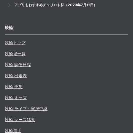
アプリもおすすめチャリロト杯（2023年7月11日）
競輪
競輪トップ
競輪場一覧
競輪 開催日程
競輪 出走表
競輪 予想
競輪 オッズ
競輪 ライブ・実況中継
競輪 レース結果
競輪選手