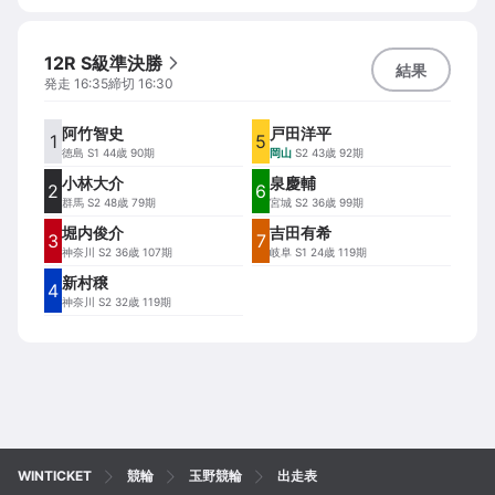
12R S級準決勝
結果
発走
16:35
締切
16:30
阿竹智史
戸田洋平
1
5
徳島
S1 44歳 90期
岡山
S2 43歳 92期
小林大介
泉慶輔
2
6
群馬
S2 48歳 79期
宮城
S2 36歳 99期
堀内俊介
吉田有希
3
7
神奈川
S2 36歳 107期
岐阜
S1 24歳 119期
新村穣
4
神奈川
S2 32歳 119期
WINTICKET
競輪
玉野競輪
出走表