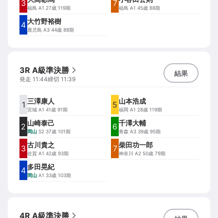
3
7
福島
A1 27歳 119期
福島
A1 45歳 88期
大竹野裕樹
4
鹿児島
A3 44歳 88期
3R A級準決勝
結果
発走
11:44
締切
11:39
三澤康人
山本浩成
1
5
宮城
A1 41歳 91期
福岡
A1 28歳 119期
山崎泰己
千澤大輔
2
6
岡山
S2 37歳 101期
青森
A3 39歳 95期
古川貴之
柴田功一郎
3
7
佐賀
A1 42歳 93期
神奈川
A2 50歳 79期
多田晃紀
4
岡山
A1 33歳 103期
4R A級準決勝