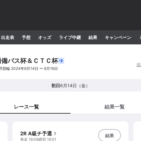
出走表
予想
オッズ
ライブ中継
結果
キャンペーン
両備バス杯＆ＣＴＣ杯
出
野
競輪
2024年6月14日
〜
6月16日
初日
6月14日（金）
レース一覧
結果一覧
2R A級チ予選
結果
発走
16:06
締切
16:01