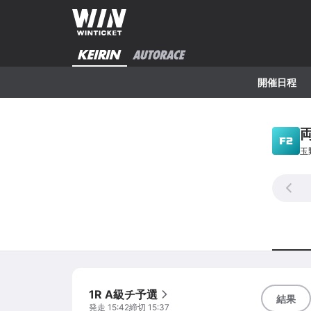
開催日程
玉
1R A級チ予選
結果
発走
15:42
締切
15:37