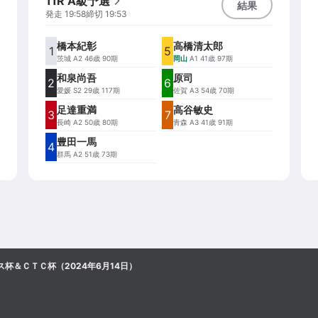
11R A級予選
結果
発走
19:58
締切
19:53
橋本紀彰
高橋清太郎
1
5
茨城
A2 46歳 90期
岡山
A1 41歳 97期
和泉尚吾
原司
2
6
愛媛
S2 29歳 117期
佐賀
A3 54歳 70期
足達重満
高谷敏史
3
7
長崎
A2 50歳 80期
青森
A3 41歳 91期
豊田一馬
4
群馬
A2 51歳 73期
ス杯＆ＣＴＣ杯（2024年6月14日）