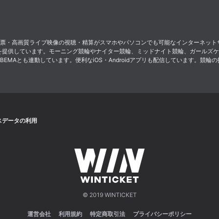
のネット投票・高画質ライブ映像の視聴・精算がスマホやパソコンでも可能なインターネッ
を提供しています。モーニング競輪やナイター競輪、ミッドナイト競輪、ガールズケ
MAとも連動しています。便利なiOS・Androidアプリも配信しています。競輪の投
スデータの利用
© 2019 WINTICKET
運営会社
利用規約
特定商取引法
プライバシーポリシー