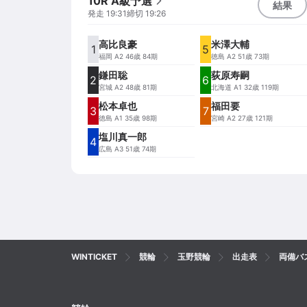
10R A級予選
結果
発走
19:31
締切
19:26
高比良豪
米澤大輔
1
5
福岡
A2 46歳 84期
徳島
A2 51歳 73期
鎌田聡
荻原寿嗣
2
6
宮城
A2 48歳 81期
北海道
A1 32歳 119期
松本卓也
福田要
3
7
徳島
A1 35歳 98期
宮崎
A2 27歳 121期
塩川真一郎
4
広島
A3 51歳 74期
WINTICKET
競輪
玉野競輪
出走表
両備バ