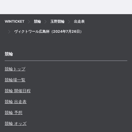
WINTICKET
競輪
玉野競輪
出走表
ヴィクトワール広島杯（2024年7月26日）
競輪
競輪トップ
競輪場一覧
競輪 開催日程
競輪 出走表
競輪 予想
競輪 オッズ