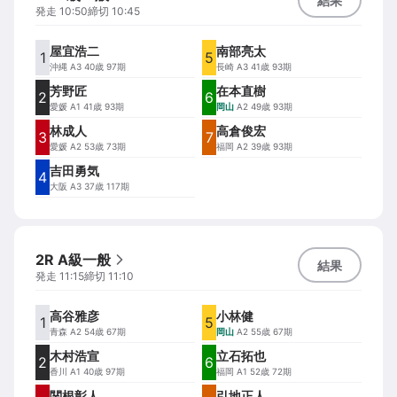
結果
発走
10:50
締切
10:45
屋宜浩二
南部亮太
1
5
沖縄
A3 40歳 97期
長崎
A3 41歳 93期
芳野匠
在本直樹
2
6
愛媛
A1 41歳 93期
岡山
A2 49歳 93期
林成人
高倉俊宏
3
7
愛媛
A2 53歳 73期
福岡
A2 39歳 93期
吉田勇気
4
大阪
A3 37歳 117期
2R A級一般
結果
発走
11:15
締切
11:10
高谷雅彦
小林健
1
5
青森
A2 54歳 67期
岡山
A2 55歳 67期
木村浩宣
立石拓也
2
6
香川
A1 40歳 97期
福岡
A1 52歳 72期
関根彰人
引地正人