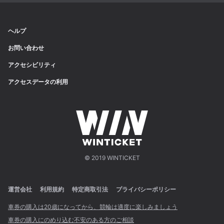
ヘルプ
お問い合わせ
アクセシビリティ
アクセスデータの利用
© 2019 WINTICKET
運営会社
利用規約
特定商取引法
プライバシーポリシー
車券の購入は20歳になってから、競輪は適度に楽しみましょう
車券の購入にのめり込む不安のある方のご相談