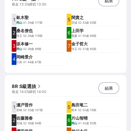
結果
発走
13:35
締切
13:30
畝木聖
関貴之
1
5
岡山
A1 29歳 117期
茨城
S2 43歳 93期
桑名僚也
上田学
2
6
埼玉
S2 28歳 119期
愛媛
A1 55歳 69期
坂本修一
金子哲大
3
7
岡山
S2 38歳 99期
埼玉
S2 37歳 95期
岡崎景介
4
広島
A1 44歳 87期
8R S級選抜
結果
発走
14:05
締切
14:00
瀬戸晋作
島田竜二
1
5
長崎
S2 33歳 107期
熊本
S2 52歳 76期
佐藤雅春
片山智晴
2
6
宮城
S2 39歳 94期
岡山
A1 42歳 92期