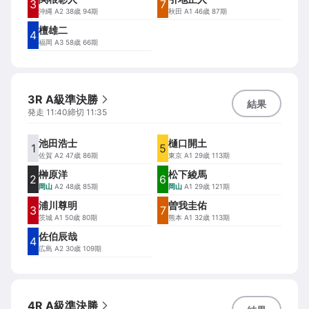
3
7
沖縄
A2 38歳 94期
秋田
A1 46歳 87期
檀雄二
4
福岡
A3 58歳 66期
3R A級準決勝
結果
発走
11:40
締切
11:35
池田浩士
樋口開土
1
5
佐賀
A2 47歳 86期
東京
A1 29歳 113期
榊原洋
松下綾馬
2
6
岡山
A2 48歳 85期
岡山
A1 29歳 121期
浦川尊明
曽我圭佑
3
7
茨城
A1 50歳 80期
熊本
A1 32歳 113期
佐伯辰哉
4
広島
A2 30歳 109期
4R A級準決勝