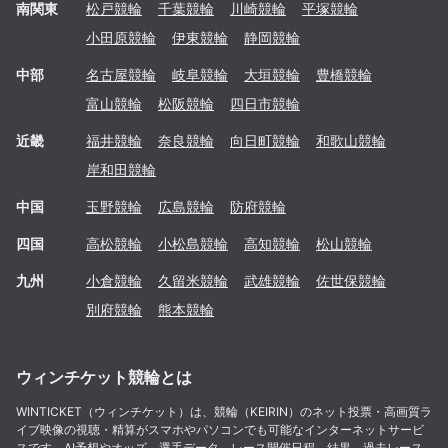
南関東
松戸
競輪
千葉
競輪
川崎
競輪
平塚
競輪
小田原
競輪
伊東
競輪
静岡
競輪
中部
名古屋
競輪
岐阜
競輪
大垣
競輪
豊橋
競輪
富山
競輪
松阪
競輪
四日市
競輪
近畿
福井
競輪
奈良
競輪
向日町
競輪
和歌山
競輪
岸和田
競輪
中国
玉野
競輪
広島
競輪
防府
競輪
四国
高松
競輪
小松島
競輪
高知
競輪
松山
競輪
九州
小倉
競輪
久留米
競輪
武雄
競輪
佐世保
競輪
別府
競輪
熊本
競輪
ウィンチケット競輪とは
WINTICKET（ウィンチケット）は、競輪（KEIRIN）のネット投票・高画質ラ
イブ映像の視聴・精算がスマホやパソコンでも可能なインターネットサービ
スです。AI予想やオッズ、選手データ、レース開催日程、結果、過去レース