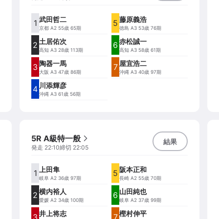
武田哲二
藤原義浩
1
5
京都
A2 55歳 65期
徳島
A3 53歳 76期
土居佑次
赤松誠一
2
6
高知
A3 28歳 113期
高知
A3 58歳 61期
陶器一馬
屋宜浩二
3
7
大阪
A3 47歳 86期
沖縄
A3 40歳 97期
川添輝彦
4
沖縄
A3 61歳 56期
5R A級特一般
結果
発走
22:10
締切
22:05
上田隼
阪本正和
1
5
岐阜
A2 36歳 97期
長崎
A2 55歳 70期
横内裕人
山田純也
2
6
愛媛
A2 34歳 100期
岐阜
A2 37歳 99期
井上将志
樫村伸平
3
7