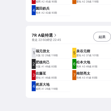
福岡
A2 45歳 90期
愛知
A2 28歳 119期
園田鉄兵
4
熊本
A2 42歳 93期
7R A級特選
結果
発走
22:50
締切
22:45
福元啓太
泉谷元樹
1
5
大阪
S2 29歳 119期
愛知
A2 37歳 101期
肥後尚己
松本大地
2
6
大阪
A1 49歳 83期
熊本
A3 49歳 81期
佐藤亙
南部亮太
3
7
愛知
A1 46歳 85期
長崎
A3 41歳 93期
梶原大地
4
福岡
A1 29歳 119期