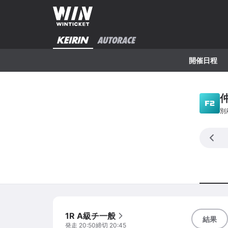
開催日程
別
1R A級チ一般
結果
発走
20:50
締切
20:45