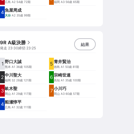
広島
A2 54歳 72期
福岡
A3 56歳 65期
魚屋周成
4
大分
A2 35歳 99期
9R A級決勝
結果
発走
23:30
締切
23:25
野口大誠
青井賢治
1
5
熊本
A1 36歳 105期
徳島
A1 50歳 81期
中川聖大
宗崎世連
2
6
福岡
S2 28歳 121期
高知
A1 35歳 100期
畝木聖
小川巧
3
7
岡山
A1 29歳 117期
岡山
A3 60歳 57期
船瀬惇平
4
広島
A1 32歳 111期