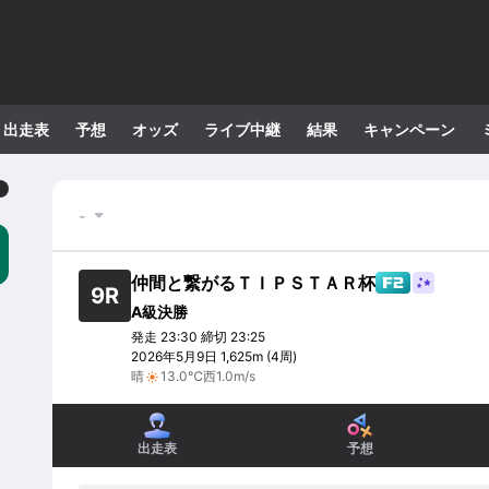
出走表
予想
オッズ
ライブ中継
結果
キャンペーン
-
仲間と繋がるＴＩＰＳＴＡＲ杯
9
R
A級決勝
発走
23:30
締切
23:25
2026年5月9日
1,625m
(4周)
晴
13.0
℃
西
1.0m/s
1
R
2
R
3
R
4
R
5
R
A級チ一般
A級チ一般
A級チ選抜
A級特一般
A級特一般
出走表
予想