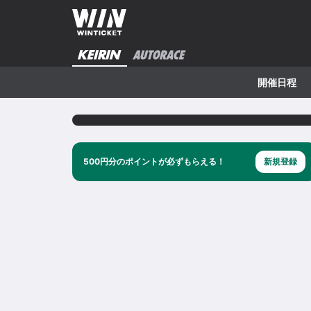
開催日程
500円分のポイントが必ずもらえる！
新規登録