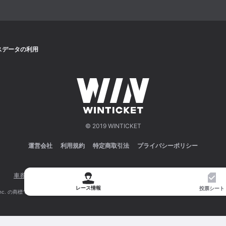
スデータの利用
© 2019 WINTICKET
運営会社
利用規約
特定商取引法
プライバシーポリシー
車券の購入にのめり込む不安のある方のご相談
競輪の払戻金の支払を受
レース情報
投票シート
 の商標です。App Store は Apple Inc. のサービスマークです。 Android、Google Play および G