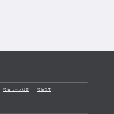
競輪 レース結果
競輪選手