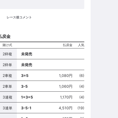
レース後コメント
払戻金
賭け式
払戻金
人気
2枠複
未発売
2枠単
未発売
2車複
3=5
1,080
円
(6)
2車単
3-5
1,060
円
(4)
3連複
1=3=5
1,170
円
(4)
3連単
3-5-1
4,510
円
(19)