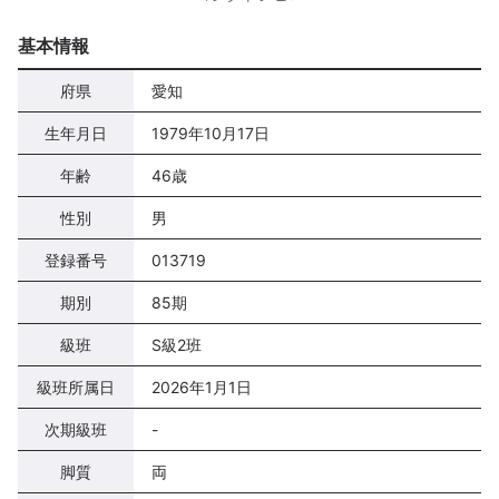
基本情報
府県
愛知
生年月日
1979年10月17日
年齢
46歳
性別
男
登録番号
013719
期別
85期
級班
S級2班
級班所属日
2026年1月1日
次期級班
-
脚質
両