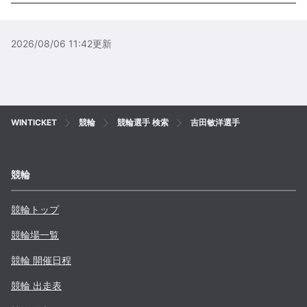
2026/08/06 11:42
更新
WINTICKET
競輪
競輪選手 検索
吉田敏洋選手
競輪
競輪トップ
競輪場一覧
競輪 開催日程
競輪 出走表