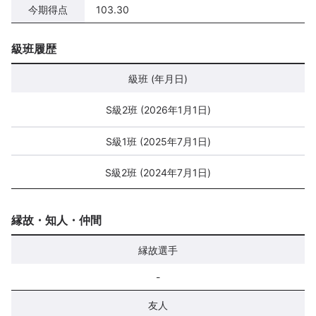
今期得点
103.30
級班履歴
級班 (年月日)
S級2班
(
2026年1月1日
)
S級1班
(
2025年7月1日
)
S級2班
(
2024年7月1日
)
縁故・知人・仲間
縁故選手
-
友人