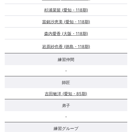
杉浦菜留
(
愛知
・118期
)
當銘沙恵美
(
愛知
・118期
)
森内愛香
(
大阪
・118期
)
岩原紗也香
(
徳島
・118期
)
練習仲間
-
師匠
吉田敏洋
(
愛知
・85期
)
弟子
-
練習グループ