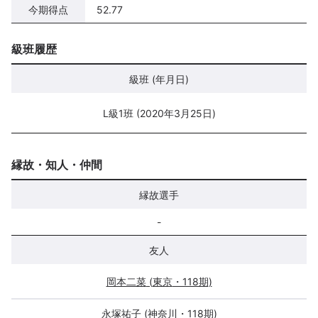
今期得点
52.77
級班履歴
級班 (年月日)
L級1班
(
2020年3月25日
)
縁故・知人・仲間
縁故選手
-
友人
岡本二菜
(
東京
・118期
)
永塚祐子
(
神奈川
・118期
)