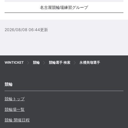
名古屋競輪場練習グループ
2026/08/08 06:44
更新
WINTICKET
競輪
競輪選手 検索
永禮美瑠選手
競輪
競輪トップ
競輪場一覧
競輪 開催日程