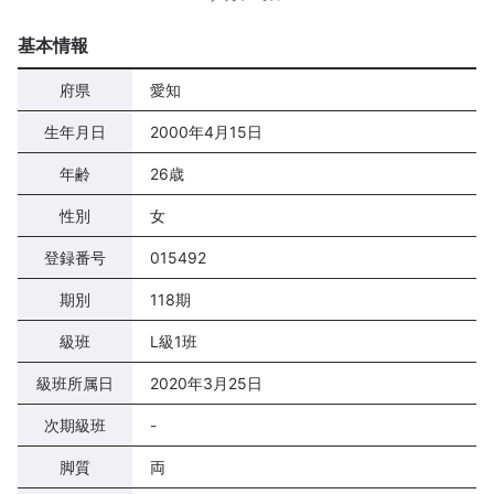
基本情報
府県
愛知
生年月日
2000年4月15日
年齢
26歳
性別
女
登録番号
015492
期別
118期
級班
L級1班
級班所属日
2020年3月25日
次期級班
-
脚質
両