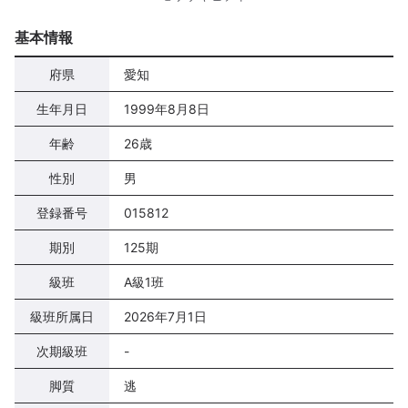
基本情報
府県
愛知
生年月日
1999年8月8日
年齢
26歳
性別
男
登録番号
015812
期別
125期
級班
A級1班
級班所属日
2026年7月1日
次期級班
-
脚質
逃