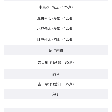
中島淳
(
埼玉
・125期
)
瀧川幸広
(
愛知
・125期
)
水谷亮太
(
愛知
・125期
)
細中翔太
(
岡山
・125期
)
練習仲間
吉田敏洋
(
愛知
・85期
)
師匠
吉田敏洋
(
愛知
・85期
)
弟子
-