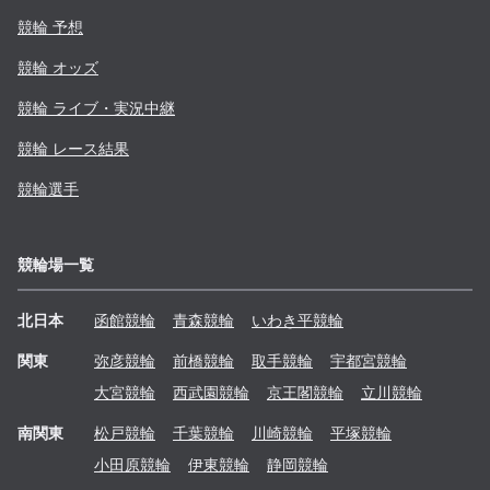
競輪 予想
競輪 オッズ
競輪 ライブ・実況中継
競輪 レース結果
競輪選手
競輪場一覧
北日本
函館
競輪
青森
競輪
いわき平
競輪
関東
弥彦
競輪
前橋
競輪
取手
競輪
宇都宮
競輪
大宮
競輪
西武園
競輪
京王閣
競輪
立川
競輪
南関東
松戸
競輪
千葉
競輪
川崎
競輪
平塚
競輪
小田原
競輪
伊東
競輪
静岡
競輪