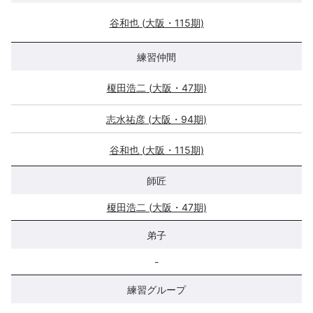
谷和也
(
大阪
・115期
)
練習仲間
榎田浩二
(
大阪
・47期
)
志水祐彦
(
大阪
・94期
)
谷和也
(
大阪
・115期
)
師匠
榎田浩二
(
大阪
・47期
)
弟子
-
練習グループ