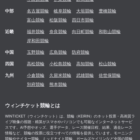
中部
名古屋
競輪
岐阜
競輪
大垣
競輪
豊橋
競輪
富山
競輪
松阪
競輪
四日市
競輪
近畿
福井
競輪
奈良
競輪
向日町
競輪
和歌山
競輪
岸和田
競輪
中国
玉野
競輪
広島
競輪
防府
競輪
四国
高松
競輪
小松島
競輪
高知
競輪
松山
競輪
九州
小倉
競輪
久留米
競輪
武雄
競輪
佐世保
競輪
別府
競輪
熊本
競輪
ウィンチケット競輪とは
WINTICKET（ウィンチケット）は、競輪（KEIRIN）のネット投票・高画質ラ
イブ映像の視聴・精算がスマホやパソコンでも可能なインターネットサービ
スです。AI予想やオッズ、選手データ、レース開催日程、結果、過去レース
情報など、競輪の投票に役立つすべての情報を提供しています。モーニング
競輪やナイター競輪、ミッドナイト競輪、ガールズケイリンなど全国の競輪