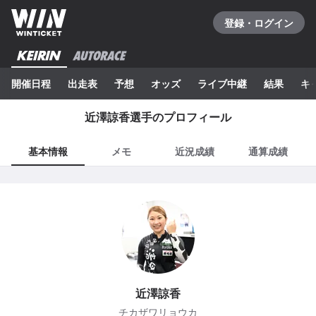
登録・ログイン
開催日程
出走表
予想
オッズ
ライブ中継
結果
キ
近澤諒香
選手のプロフィール
基本情報
メモ
近況成績
通算成績
近澤諒香
チカザワリョウカ