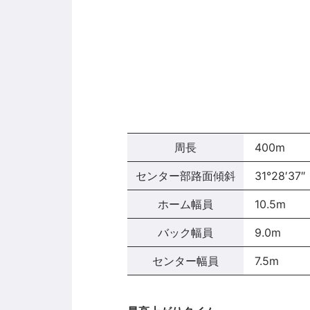
周長
400
m
センター部路面傾斜
31°28′37″
ホーム幅員
10.5
m
バック幅員
9.0
m
センター幅員
7.5
m