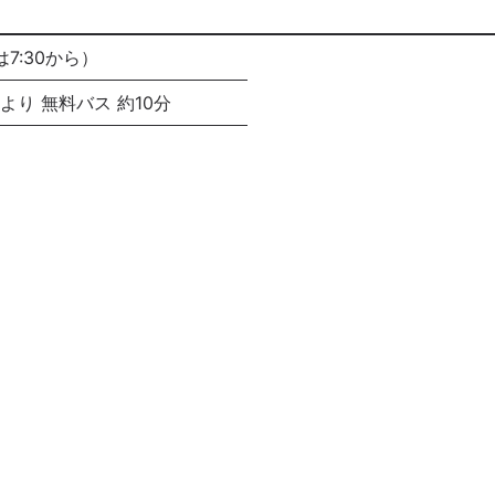
は7:30から）
り 無料バス 約10分