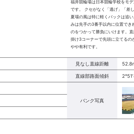
福井競輪場は日本競輪学校をモデ
です。 クセがなく「逃げ」「差
夏場の風は特に軽くバックは追い
みは先手の3番手以内に位置でき
のをつかって勝負にいけます。直
掛け3コーナーで先頭に立てるの
やや有利です。
見なし直線距離
52.8
直線部路面傾斜
2°51′
バンク写真