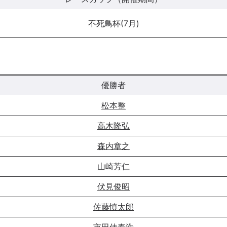
不死鳥杯(7月)
優勝者
松本整
高木隆弘
森内章之
山崎芳仁
伏見俊昭
佐藤慎太郎
市田佳寿浩