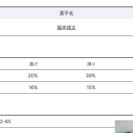
選手名
脇本雄太
逃げ
捲り
20%
39%
16%
15%
-65