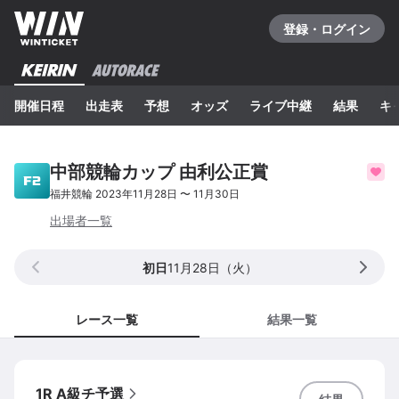
登録・ログイン
開催日程
出走表
予想
オッズ
ライブ中継
結果
キ
中部競輪カップ 由利公正賞
福井
競輪
2023年11月28日
〜
11月30日
出場者一覧
初日
11月28日（火）
レース一覧
結果一覧
1R A級チ予選