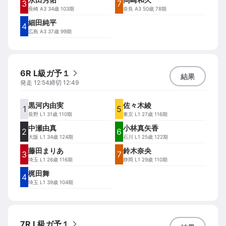
3
7
長崎
A3 34歳 103期
奈良
A3 50歳 78期
細田純平
4
広島
A3 37歳 99期
6R L級ガ予１
結果
発走
12:54
締切
12:49
黒河内由実
佐々木綾
1
5
長野
L1 31歳 110期
東京
L1 27歳 116期
中瀬由真
小林真矢香
2
6
大阪
L1 34歳 124期
石川
L1 25歳 122期
藤田まりあ
鈴木奈央
3
7
埼玉
L1 26歳 116期
静岡
L1 29歳 110期
梶田舞
4
埼玉
L1 39歳 104期
7R L級ガ予１