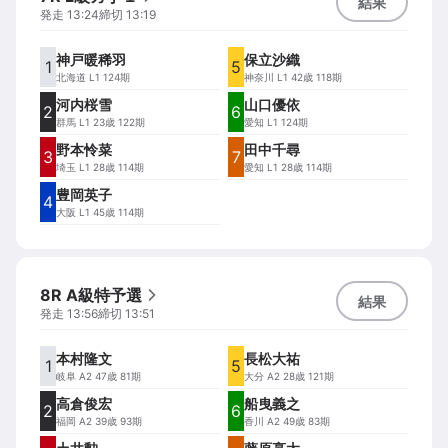
結果
発走
13:24
締切
13:19
神戸暖稀羽
保立沙織
1
5
北海道
L1 124期
神奈川
L1 42歳 118期
河内桜雪
山口優依
2
6
群馬
L1 23歳 122期
愛知
L1 124期
野本怜菜
田中千尋
3
7
埼玉
L1 28歳 114期
愛知
L1 28歳 114期
豊岡英子
4
大阪
L1 45歳 114期
8R A級特予選
結果
発走
13:56
締切
13:51
本村隆文
長松大祐
1
5
岐阜
A2 47歳 81期
大分
A2 28歳 121期
高倉俊宏
船曳義之
2
6
福岡
A2 39歳 93期
香川
A2 49歳 83期