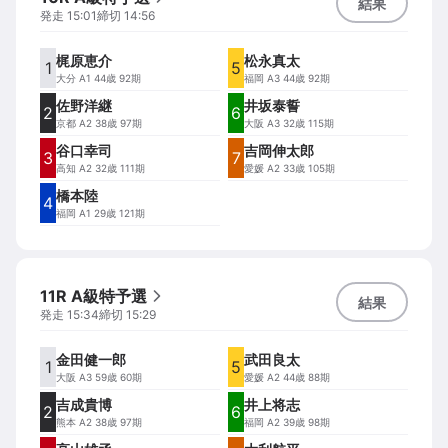
結果
発走
15:01
締切
14:56
梶原恵介
松永真太
1
5
大分
A1 44歳 92期
福岡
A3 44歳 92期
佐野洋継
井坂泰誓
2
6
京都
A2 38歳 97期
大阪
A3 32歳 115期
谷口幸司
吉岡伸太郎
3
7
高知
A2 32歳 111期
愛媛
A2 33歳 105期
橋本陸
4
福岡
A1 29歳 121期
11R A級特予選
結果
発走
15:34
締切
15:29
金田健一郎
武田良太
1
5
大阪
A3 59歳 60期
愛媛
A2 44歳 88期
吉成貴博
井上将志
2
6
熊本
A2 38歳 97期
福岡
A2 39歳 98期