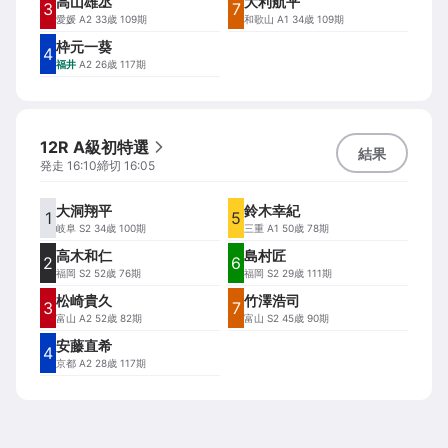
高山雄丞
大利航平
3
7
愛媛
A2 33歳 109期
和歌山
A1 34歳 109期
枠元一葵
4
福井
A2 26歳 117期
12R A級初特選
結果
発走
16:10
締切
16:05
大洞翔平
鈴木幸紀
1
5
岐阜
S2 34歳 100期
三重
A1 50歳 78期
高木和仁
島村匠
2
6
福岡
S2 52歳 76期
福岡
S2 29歳 111期
松崎貴久
竹澤浩司
3
7
富山
A2 52歳 82期
富山
S2 45歳 90期
安藤直希
4
京都
A2 28歳 117期