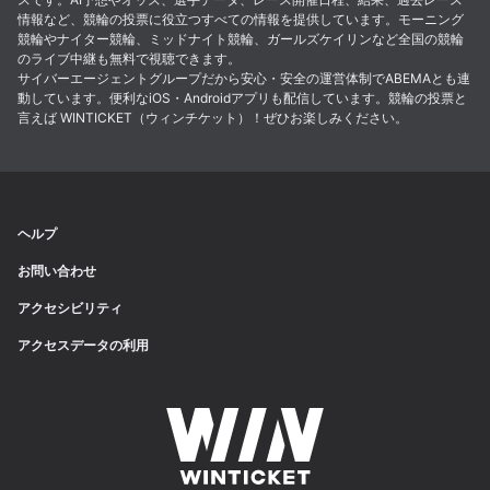
情報など、競輪の投票に役立つすべての情報を提供しています。モーニング
競輪やナイター競輪、ミッドナイト競輪、ガールズケイリンなど全国の競輪
のライブ中継も無料で視聴できます。
サイバーエージェントグループだから安心・安全の運営体制でABEMAとも連
動しています。便利なiOS・Androidアプリも配信しています。競輪の投票と
言えば WINTICKET（ウィンチケット）！ぜひお楽しみください。
ヘルプ
お問い合わせ
アクセシビリティ
アクセスデータの利用