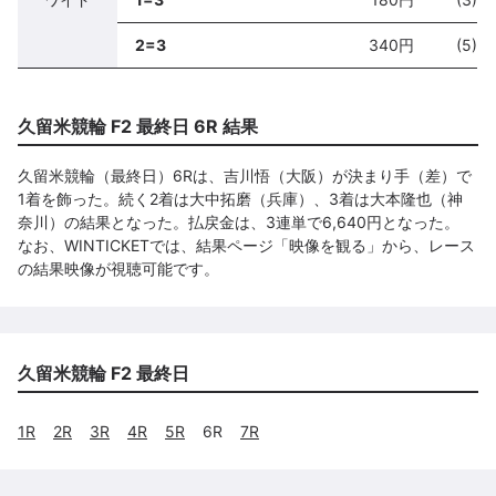
2=3
340
円
(5)
久留米競輪 F2 最終日 6R 結果
久留米競輪（最終日）6Rは、吉川悟（大阪）が決まり手（差）で
1着を飾った。続く2着は大中拓磨（兵庫）、3着は大本隆也（神
奈川）の結果となった。払戻金は、3連単で6,640円となった。
なお、WINTICKETでは、結果ページ「映像を観る」から、レース
の結果映像が視聴可能です。
久留米競輪 F2 最終日
1
R
2
R
3
R
4
R
5
R
6R
7
R