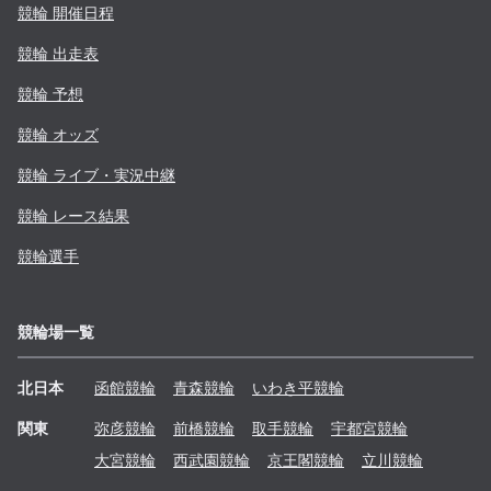
競輪 開催日程
競輪 出走表
競輪 予想
競輪 オッズ
競輪 ライブ・実況中継
競輪 レース結果
競輪選手
競輪場一覧
北日本
函館
競輪
青森
競輪
いわき平
競輪
関東
弥彦
競輪
前橋
競輪
取手
競輪
宇都宮
競輪
大宮
競輪
西武園
競輪
京王閣
競輪
立川
競輪