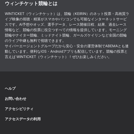
ウィンチケット競輪とは
WINTICKET（ウィンチケット）は、競輪（KEIRIN）のネット投票・高画質ラ
イブ映像の視聴・精算がスマホやパソコンでも可能なインターネットサービ
スです。AI予想やオッズ、選手データ、レース開催日程、結果、過去レース
情報など、競輪の投票に役立つすべての情報を提供しています。モーニング
競輪やナイター競輪、ミッドナイト競輪、ガールズケイリンなど全国の競輪
のライブ中継も無料で視聴できます。
サイバーエージェントグループだから安心・安全の運営体制でABEMAとも連
動しています。便利なiOS・Androidアプリも配信しています。競輪の投票と
言えば WINTICKET（ウィンチケット）！ぜひお楽しみください。
ヘルプ
お問い合わせ
アクセシビリティ
アクセスデータの利用