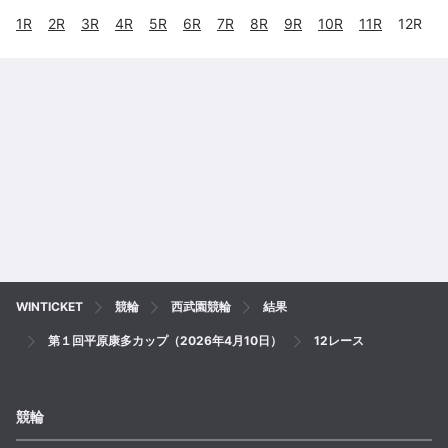
1
R
2
R
3
R
4
R
5
R
6
R
7
R
8
R
9
R
10
R
11
R
12R
WINTICKET
競輪
西武園競輪
結果
第１回平原康多カップ（2026年4月10日）
12レース
競輪